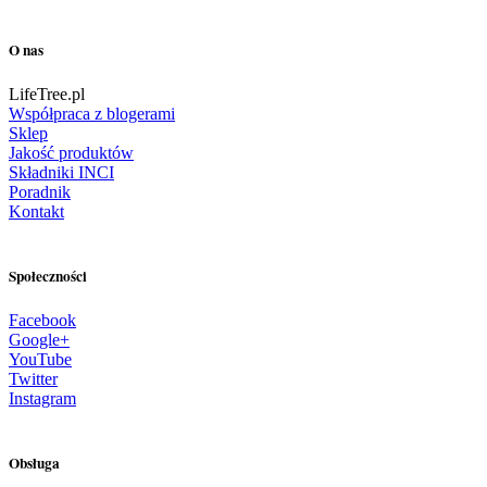
O nas
LifeTree.pl
Współpraca z blogerami
Sklep
Jakość produktów
Składniki INCI
Poradnik
Kontakt
Społeczności
Facebook
Google+
YouTube
Twitter
Instagram
Obsługa