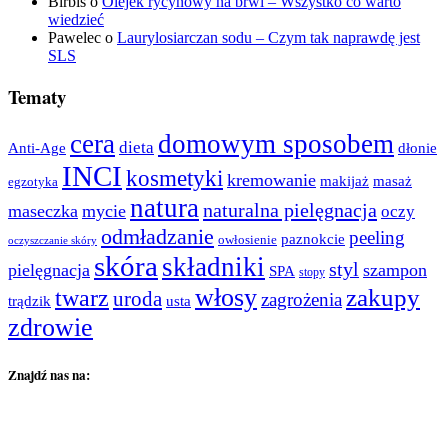
Birbis
o
Olejek rycynowy na brwi – Wszystko co warto
wiedzieć
Pawelec
o
Laurylosiarczan sodu – Czym tak naprawdę jest
SLS
Tematy
cera
domowym sposobem
dieta
dłonie
Anti-Age
INCI
kosmetyki
kremowanie
makijaż
masaż
egzotyka
natura
naturalna pielęgnacja
maseczka
mycie
oczy
odmładzanie
peeling
paznokcie
owłosienie
oczyszczanie skóry
skóra
składniki
styl
pielęgnacja
szampon
SPA
stopy
włosy
twarz
zakupy
uroda
zagrożenia
trądzik
usta
zdrowie
Znajdź nas na: