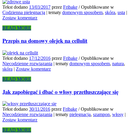
Tekst dodano
13/03/2017
przez
Fribake
/
Opublikowane w
Codzienna pielęgnacja
|
tematy
domowym sposobem
,
skóra
,
usta
|
Zostaw komentarz
READ MORE
Przepis na domowy olejek na cellulit
Tekst dodano
17/12/2016
przez
Fribake
/
Opublikowane w
Niecodzienne rozwiązania
|
tematy
domowym sposobem
,
natura
,
skóra
|
Zostaw komentarz
READ MORE
Jak zapobiegać i dbać o włosy przetłuszczające się
Tekst dodano
30/11/2016
przez
Fribake
/
Opublikowane w
Niecodzienne rozwiązania
|
tematy
pielęgnacja
,
szampon
,
włosy
|
Zostaw komentarz
READ MORE