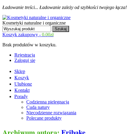
Ładowanie treści...
Ładowanie zależy od szybkości twojego łącza!
Kosmetyki naturalne i organiczne
Koszyk zakupowy -
0.00
zł
Brak produktów w koszyku.
Rejestracja
Zaloguj się
Sklep
Koszyk
Ulubione
Kontakt
Porady
Codzienna pielęgnacja
Cuda natury
Niecodzienne rozwiązania
Polecane produkty
Archiwum autora:
Fribake