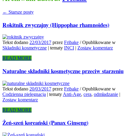
←
Starsze posty
Rokitnik zwyczajny (Hippophae rhamnoides)
Tekst dodano
22/03/2017
przez
Fribake
/
Opublikowane w
Składniki kosmetyczne
|
tematy
INCI
|
Zostaw komentarz
READ MORE
Naturalne składniki kosmetyczne przeciw starzeniu
Tekst dodano
20/03/2017
przez
Fribake
/
Opublikowane w
Codzienna pielęgnacja
|
tematy
Anti-Age
,
cera
,
odmładzanie
|
Zostaw komentarz
READ MORE
Żeń-szeń koreański (Panax Ginseng)