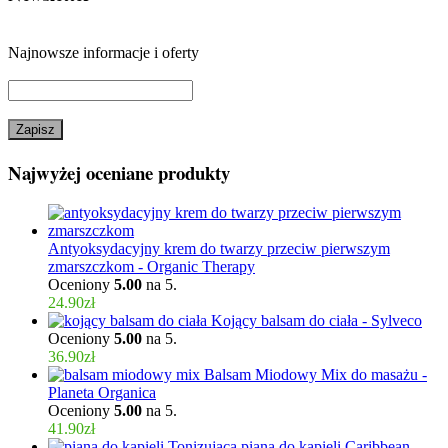
Najnowsze informacje i oferty
Najwyżej oceniane produkty
Antyoksydacyjny krem do twarzy przeciw pierwszym
zmarszczkom - Organic Therapy
Oceniony
5.00
na 5.
24.90
zł
Kojący balsam do ciała - Sylveco
Oceniony
5.00
na 5.
36.90
zł
Balsam Miodowy Mix do masażu -
Planeta Organica
Oceniony
5.00
na 5.
41.90
zł
Tonizująca piana do kąpieli Caribbean