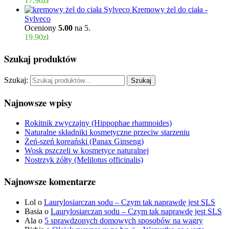
17.90
zł
Kremowy żel do ciała -
Sylveco
Oceniony
5.00
na 5.
19.90
zł
Szukaj produktów
Szukaj:
Szukaj
Najnowsze wpisy
Rokitnik zwyczajny (Hippophae rhamnoides)
Naturalne składniki kosmetyczne przeciw starzeniu
Żeń-szeń koreański (Panax Ginseng)
Wosk pszczeli w kosmetyce naturalnej
Nostrzyk żółty (Melilotus officinalis)
Najnowsze komentarze
Lol
o
Laurylosiarczan sodu – Czym tak naprawdę jest SLS
Basia
o
Laurylosiarczan sodu – Czym tak naprawdę jest SLS
Ala
o
5 sprawdzonych domowych sposobów na wągry