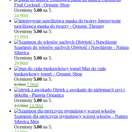
Fruit Cocktail - Organic Shop
Oceniony
5.00
na 5.
24.90
zł
Intensywnie
nawilżająca maska do twarzy - Organic Therapy
Oceniony
5.00
na 5.
15.90
zł
Szampon do włosów suchych Objętość i Nawilżenie - Natura
Siberica
Oceniony
5.00
na 5.
29.90
zł
Mus do ciała
truskawkowy jogurt – Organic Shop
Oceniony
5.00
na 5.
8.90
zł
7.90
zł
Olejek z awokado do pielęgnacji szyi i
dekoltu - Planeta Organica
Oceniony
5.00
na 5.
17.90
zł
14.90
zł
Szampon dla mężczyzn stymulujący wzrost włosów - Natura
Siberica Men
Oceniony
5.00
na 5.