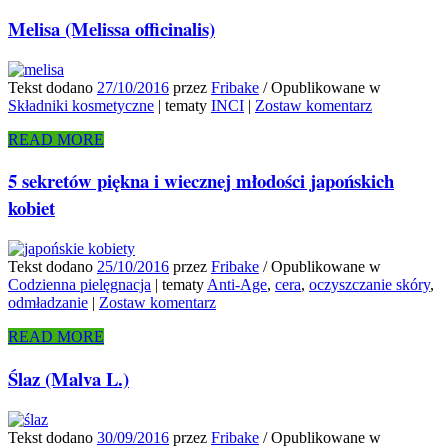
Melisa (Melissa officinalis)
Tekst dodano
27/10/2016
przez
Fribake
/
Opublikowane w
Składniki kosmetyczne
|
tematy
INCI
|
Zostaw komentarz
READ MORE
5 sekretów piękna i wiecznej młodości japońskich
kobiet
Tekst dodano
25/10/2016
przez
Fribake
/
Opublikowane w
Codzienna pielęgnacja
|
tematy
Anti-Age
,
cera
,
oczyszczanie skóry
,
odmładzanie
|
Zostaw komentarz
READ MORE
Ślaz (Malva L.)
Tekst dodano
30/09/2016
przez
Fribake
/
Opublikowane w