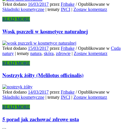
Tekst dodano
16/03/2017
przez
Fribake
/
Opublikowane w
Składniki kosmetyczne
|
tematy
INCI
|
Zostaw komentarz
READ MORE
Wosk pszczeli w kosmetyce naturalnej
Tekst dodano
15/03/2017
przez
Fribake
/
Opublikowane w
Cuda
natury
|
tematy
natura
,
skóra
,
zdrowie
|
Zostaw komentarz
READ MORE
Nostrzyk żółty (Melilotus officinalis)
Tekst dodano
14/03/2017
przez
Fribake
/
Opublikowane w
Składniki kosmetyczne
|
tematy
INCI
|
Zostaw komentarz
READ MORE
5 porad jak zachować zdrowe usta