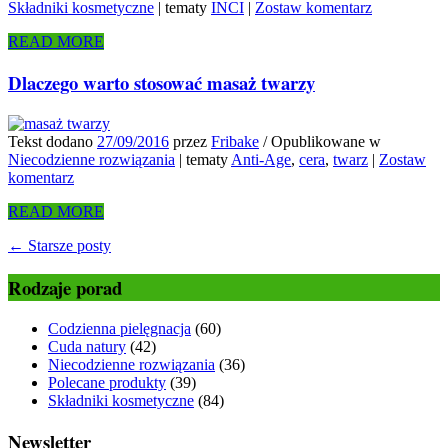
Składniki kosmetyczne
|
tematy
INCI
|
Zostaw komentarz
READ MORE
Dlaczego warto stosować masaż twarzy
Tekst dodano
27/09/2016
przez
Fribake
/
Opublikowane w
Niecodzienne rozwiązania
|
tematy
Anti-Age
,
cera
,
twarz
|
Zostaw
komentarz
READ MORE
←
Starsze posty
Rodzaje porad
Codzienna pielęgnacja
(60)
Cuda natury
(42)
Niecodzienne rozwiązania
(36)
Polecane produkty
(39)
Składniki kosmetyczne
(84)
Newsletter