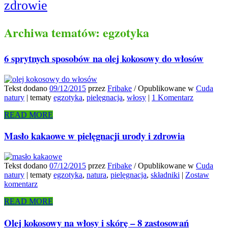
zdrowie
Archiwa tematów:
egzotyka
6 sprytnych sposobów na olej kokosowy do włosów
Tekst dodano
09/12/2015
przez
Fribake
/
Opublikowane w
Cuda
natury
|
tematy
egzotyka
,
pielęgnacja
,
włosy
|
1 Komentarz
READ MORE
Masło kakaowe w pielęgnacji urody i zdrowia
Tekst dodano
07/12/2015
przez
Fribake
/
Opublikowane w
Cuda
natury
|
tematy
egzotyka
,
natura
,
pielęgnacja
,
składniki
|
Zostaw
komentarz
READ MORE
Olej kokosowy na włosy i skórę – 8 zastosowań