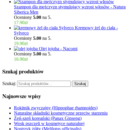
Szampon dla mężczyzn stymulujący wzrost włosów - Natura
Siberica Men
Oceniony
5.00
na 5.
17.90
zł
Kremowy żel do ciała -
Sylveco
Oceniony
5.00
na 5.
19.90
zł
Olej jojoba - Nacomi
Oceniony
5.00
na 5.
16.90
zł
Szukaj produktów
Szukaj:
Szukaj
Najnowsze wpisy
Rokitnik zwyczajny (Hippophae rhamnoides)
Naturalne składniki kosmetyczne przeciw starzeniu
Żeń-szeń koreański (Panax Ginseng)
Wosk pszczeli w kosmetyce naturalnej
Nostrzyk żółty (Melilotus officinalis)