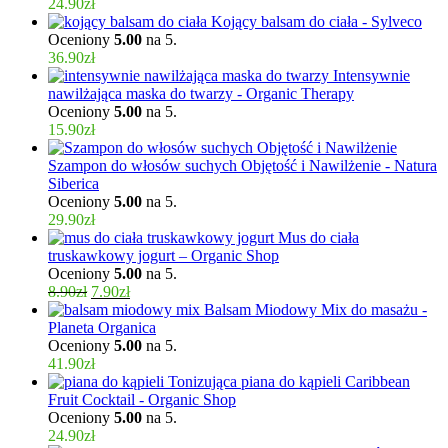
24.90
zł
Kojący balsam do ciała - Sylveco
Oceniony
5.00
na 5.
36.90
zł
Intensywnie
nawilżająca maska do twarzy - Organic Therapy
Oceniony
5.00
na 5.
15.90
zł
Szampon do włosów suchych Objętość i Nawilżenie - Natura
Siberica
Oceniony
5.00
na 5.
29.90
zł
Mus do ciała
truskawkowy jogurt – Organic Shop
Oceniony
5.00
na 5.
8.90
zł
7.90
zł
Balsam Miodowy Mix do masażu -
Planeta Organica
Oceniony
5.00
na 5.
41.90
zł
Tonizująca piana do kąpieli Caribbean
Fruit Cocktail - Organic Shop
Oceniony
5.00
na 5.
24.90
zł