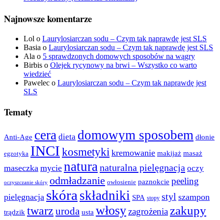
Najnowsze komentarze
Lol
o
Laurylosiarczan sodu – Czym tak naprawdę jest SLS
Basia
o
Laurylosiarczan sodu – Czym tak naprawdę jest SLS
Ala
o
5 sprawdzonych domowych sposobów na wągry
Birbis
o
Olejek rycynowy na brwi – Wszystko co warto
wiedzieć
Pawelec
o
Laurylosiarczan sodu – Czym tak naprawdę jest
SLS
Tematy
cera
domowym sposobem
dieta
dłonie
Anti-Age
INCI
kosmetyki
kremowanie
makijaż
masaż
egzotyka
natura
naturalna pielęgnacja
maseczka
mycie
oczy
odmładzanie
peeling
paznokcie
owłosienie
oczyszczanie skóry
skóra
składniki
styl
pielęgnacja
szampon
SPA
stopy
włosy
twarz
zakupy
uroda
zagrożenia
trądzik
usta