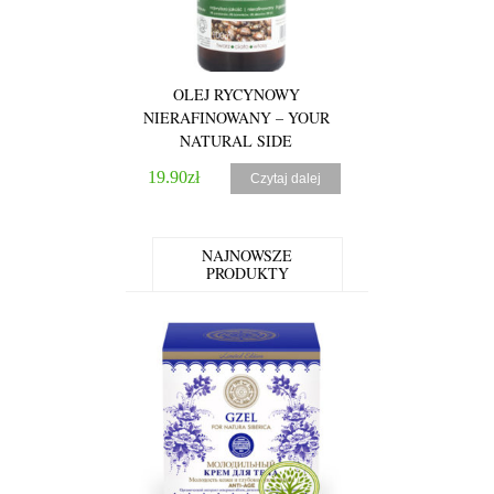
OLEJ RYCYNOWY
ARNIKOWE 
NIERAFINOWANY – YOUR
OCZYSZCZAJĄCE
NATURAL SIDE
– SYLV
19.90
zł
19.90
zł
Czytaj dalej
NAJNOWSZE
PRODUKTY
3.67