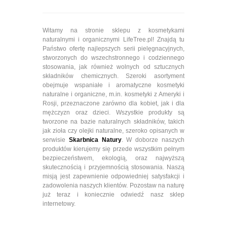
Witamy na stronie sklepu z kosmetykami
naturalnymi i organicznymi LifeTree.pl! Znajdą tu
Państwo ofertę najlepszych serii pielęgnacyjnych,
stworzonych do wszechstronnego i codziennego
stosowania, jak również wolnych od sztucznych
składników chemicznych. Szeroki asortyment
obejmuje wspaniałe i aromatyczne kosmetyki
naturalne i organiczne, m.in. kosmetyki z Ameryki i
Rosji, przeznaczone zarówno dla kobiet, jak i dla
mężczyzn oraz dzieci. Wszystkie produkty są
tworzone na bazie naturalnych składników, takich
jak zioła czy olejki naturalne, szeroko opisanych w
serwisie
Skarbnica Natury
. W doborze naszych
produktów kierujemy się przede wszystkim pełnym
bezpieczeństwem, ekologią, oraz najwyższą
skutecznością i przyjemnością stosowania. Naszą
misją jest zapewnienie odpowiedniej satysfakcji i
zadowolenia naszych klientów. Pozostaw na naturę
już teraz i koniecznie odwiedź nasz sklep
internetowy.