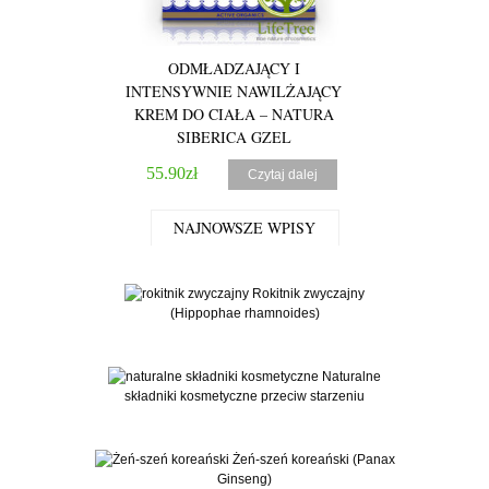
ODMŁADZAJĄCY I
ORZEŹWIAJĄC
INTENSYWNIE NAWILŻAJĄCY
PRYSZNIC DLA 
KREM DO CIAŁA – NATURA
NATURA SIBE
SIBERICA GZEL
16.90
zł
55.90
zł
Czytaj dalej
NAJNOWSZE WPISY
Rokitnik zwyczajny
(Hippophae rhamnoides)
Naturalne
składniki kosmetyczne przeciw starzeniu
Żeń-szeń koreański (Panax
Ginseng)