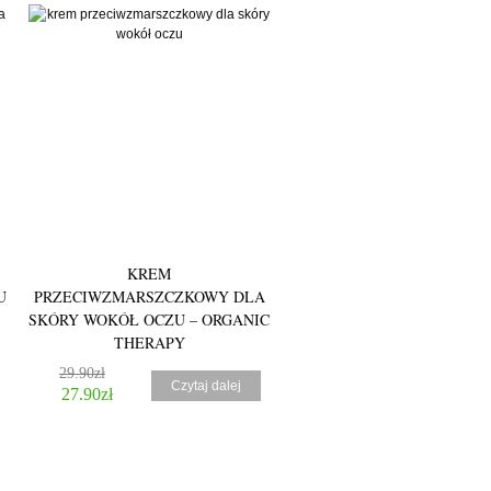
5.00
KREM
U
PRZECIWZMARSZCZKOWY DLA
SKÓRY WOKÓŁ OCZU – ORGANIC
THERAPY
29.90
zł
Czytaj dalej
27.90
zł