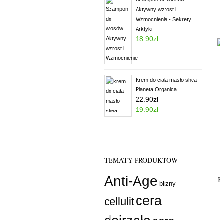
Aktywny wzrost i
Wzmocnienie - Sekrety
Arktyki
18.90
zł
Oceniony
5.00
na 5.
Krem do ciała masło shea -
Planeta Organica
22.90
zł
Oceniony
19.90
zł
5.00
na 5.
TEMATY PRODUKTÓW
Anti-Age
blizny
cera
cellulit