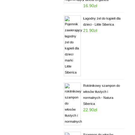
16.90
zł
Oceniony
5.00
na 5.
Łagodny żel do kąpieli dla
dzieci - Little Siberica
21.90
zł
Oceniony
5.00
na 5.
Rokitnikowy szampon do
włosów tłustych i
normalnych - Natura
Siberica
22.90
zł
Oceniony
5.00
na 5.
Szampon do włosów