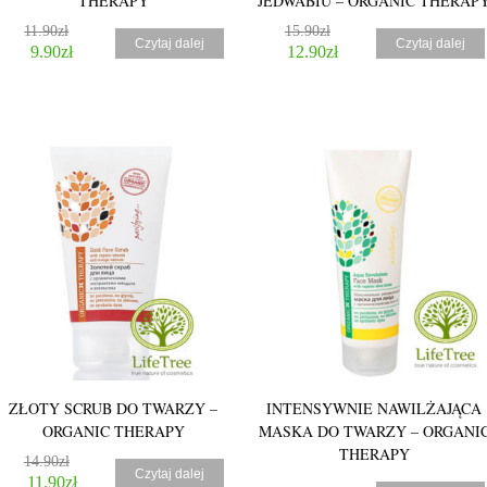
THERAPY
JEDWABIU – ORGANIC THERAP
11.90
zł
15.90
zł
Czytaj dalej
Czytaj dalej
9.90
zł
12.90
zł
5.00
ZŁOTY SCRUB DO TWARZY –
INTENSYWNIE NAWILŻAJĄCA
ORGANIC THERAPY
MASKA DO TWARZY – ORGANI
THERAPY
14.90
zł
Czytaj dalej
11.90
zł