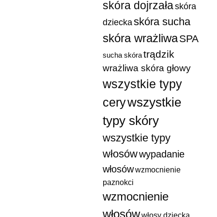
skóra dojrzała
skóra
skóra sucha
dziecka
skóra wrażliwa
SPA
trądzik
sucha skóra
wrażliwa skóra głowy
wszystkie typy
wszystkie
cery
typy skóry
wszystkie typy
włosów
wypadanie
włosów
wzmocnienie
paznokci
wzmocnienie
włosów
włosy dziecka