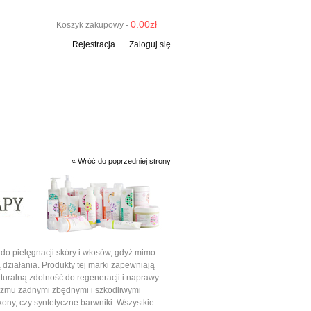
0.00
zł
Koszyk zakupowy -
Rejestracja
Zaloguj się
« Wróć do poprzedniej strony
o pielęgnacji skóry i włosów, gdyż mimo
 działania. Produkty tej marki zapewniają
uralną zdolność do regeneracji i naprawy
nizmu żadnymi zbędnymi i szkodliwymi
kony, czy syntetyczne barwniki. Wszystkie