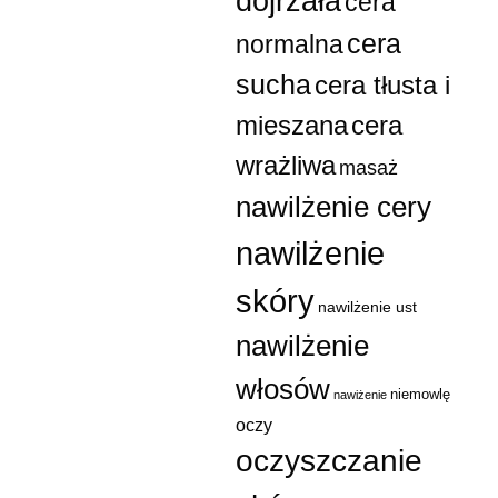
dojrzała
cera
cera
normalna
sucha
cera tłusta i
mieszana
cera
wrażliwa
masaż
nawilżenie cery
nawilżenie
skóry
nawilżenie ust
nawilżenie
włosów
niemowlę
nawiżenie
oczy
oczyszczanie