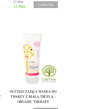
Y
17.90
zł
Czytaj dalej
15.90
zł
OCZYSZCZAJĄCA MASKA DO
C
TWARZY Z BIAŁĄ TRUFLĄ –
ORGANIC THERAPY