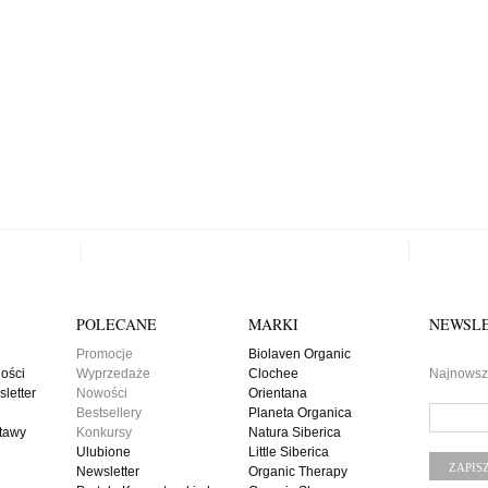
POLECANE
MARKI
NEWSL
Promocje
Biolaven Organic
ności
Wyprzedaże
Clochee
Najnowsze
letter
Nowości
Orientana
Bestsellery
Planeta Organica
stawy
Konkursy
Natura Siberica
Ulubione
Little Siberica
Newsletter
Organic Therapy