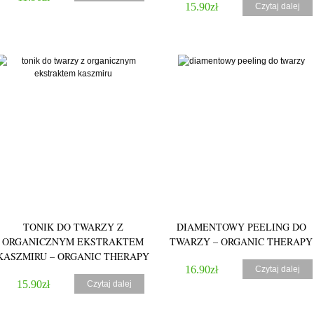
15.90
zł
Czytaj dalej
4.00
4.00
TONIK DO TWARZY Z
DIAMENTOWY PEELING DO
ORGANICZNYM EKSTRAKTEM
TWARZY – ORGANIC THERAPY
KASZMIRU – ORGANIC THERAPY
16.90
zł
Czytaj dalej
15.90
zł
Czytaj dalej