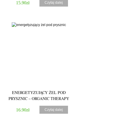
15.90
zł
Czytaj dalej
5.00
ENERGETYZUJĄCY ŻEL POD
PRYSZNIC – ORGANIC THERAPY
16.90
zł
Czytaj dalej