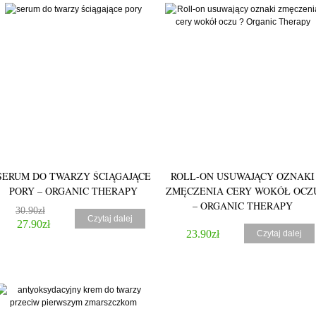
5.00
SERUM DO TWARZY ŚCIĄGAJĄCE
ROLL-ON USUWAJĄCY OZNAKI
PORY – ORGANIC THERAPY
ZMĘCZENIA CERY WOKÓŁ OCZ
– ORGANIC THERAPY
30.90
zł
Czytaj dalej
27.90
zł
23.90
zł
Czytaj dalej
5.00