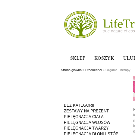
SKLEP
KOSZYK
ULU
Strona główna
»
Producenci
» Organic Therapy
KATEGORIE
PRODUKTÓW
BEZ KATEGORII
ZESTAWY NA PREZENT
ł
PIELĘGNACJA CIAŁA
n
PIELĘGNACJA WŁOSÓW
k
PIELĘGNACJA TWARZY
d
PIELĘGNACJA DŁONI I STÓP