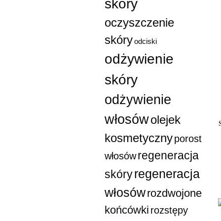
skóry
oczyszczenie
skóry
odciski
odżywienie
skóry
odżywienie
włosów
olejek
kosmetyczny
porost
regeneracja
włosów
regeneracja
skóry
włosów
rozdwojone
końcówki
rozstępy