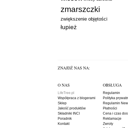
zmarszczki
zwiększenie objętości
łupież
ZNAJDŹ NAS NA:
O NAS
OBSŁUGA
LifeTree.pl
Regulamin
Współpraca z blogerami
Polityka prywat
Sklep
Regulamin News
Jakość produktów
Płatności
Składniki INCI
Cena i czas do
Poradnik
Reklamacje
Kontakt
Zwroty