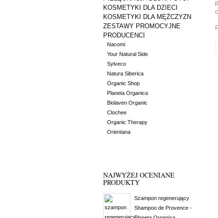
p
KOSMETYKI DLA DZIECI
c
KOSMETYKI DLA MĘŻCZYZN
ZESTAWY PROMOCYJNE
PRODUCENCI
Nacomi
Your Natural Side
Sylveco
Natura Siberica
Organic Shop
Planeta Organica
Biolaven Organic
Clochee
Organic Therapy
Orientana
NAJWYŻEJ OCENIANE
PRODUKTY
Szampon regenerujący
Shampoo de Provence -
Planeta Organica