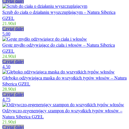
Czytaj dalej
Scrub do ciała o działaniu wyszczuplającym – Natura Siberica
GZEL
21.90
zł
Czytaj dalej
5.00
Gęste mydło odżywiające do ciała i włosów – Natura Siberica
GZEL
24.90
zł
Czytaj dalej
4.50
Głęboko odżywiająca maska do wszystkich typów włosów – Natura
Siberica GZEL
28.90
zł
Czytaj dalej
4.75
Odżywczo-regenerujący szampon do wszystkich typów włosów –
Natura Siberica GZEL
21.90
zł
Czytaj dalej