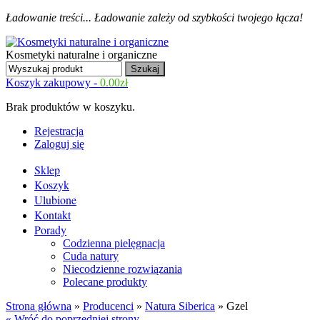
Ładowanie treści...
Ładowanie zależy od szybkości twojego łącza!
Kosmetyki naturalne i organiczne
Koszyk zakupowy -
0.00
zł
Brak produktów w koszyku.
Rejestracja
Zaloguj się
Sklep
Koszyk
Ulubione
Kontakt
Porady
Codzienna pielęgnacja
Cuda natury
Niecodzienne rozwiązania
Polecane produkty
Strona główna
»
Producenci
»
Natura Siberica
» Gzel
« Wróć do poprzedniej strony