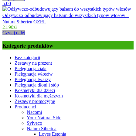
5.00
Odżywczo-odbudowujący balsam do wszystkich typów włosów –
Natura Siberica GZEL
21.90
zł
Czytaj dalej
Kategorie produktów
Bez kategorii
Zestawy na prezent
Pielęgnacja ciała
Pielęgnacja włosów
Pielęgnacja twarzy
Pielęgnacja dłoni i stóp
Kosmetyki dla dzieci
Kosmetyki dla mężczyzn
Zestawy promocyjne
Producenci
Nacomi
Your Natural Side
Sylveco
Natura Siberica
Loves Estonia