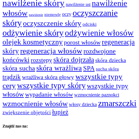
nawilżenie skóry
nawilżenie
nawilżenie ust
oczyszczanie
włosów
oczy
niemowlę
nawiżenie
skóry
oczyszczenie skóry
odciski
odżywienie skóry
odżywienie włosów
olejek kosmetyczny
regeneracja
porost włosów
regeneracja włosów
skóry
rozdwojone
skóra dojrzała
końcówki
rozstępy
skóra dziecka
skóra wrażliwa
skóra sucha
SPA
sucha skóra
wszystkie typy
trądzik
wrażliwa skóra głowy
wszystkie typy skóry
cery
wszystkie typy
włosów
wypadanie włosów
wzmocnienie paznokci
zmarszczki
wzmocnienie włosów
włosy dziecka
łupież
zwiększenie objętości
Znajdź nas na: