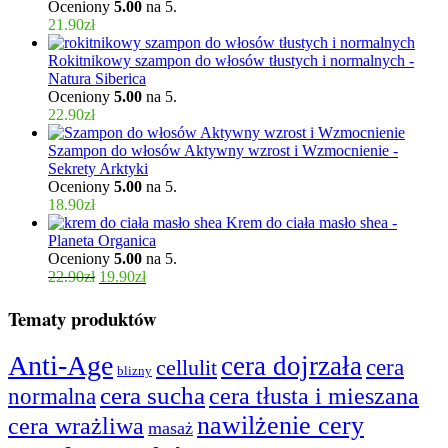
Oceniony
5.00
na 5.
21.90
zł
Rokitnikowy szampon do włosów tłustych i normalnych -
Natura Siberica
Oceniony
5.00
na 5.
22.90
zł
Szampon do włosów Aktywny wzrost i Wzmocnienie -
Sekrety Arktyki
Oceniony
5.00
na 5.
18.90
zł
Krem do ciała masło shea -
Planeta Organica
Oceniony
5.00
na 5.
22.90
zł
19.90
zł
Tematy produktów
Anti-Age
cera dojrzała
cera
cellulit
blizny
cera sucha
cera tłusta i mieszana
normalna
nawilżenie cery
cera wrażliwa
masaż