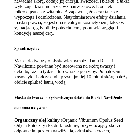
nawadnia skórę, dodaje jej energii, świeżości i blasku, a także
wykazuje działanie przeciwzmarszczkowe. Dodatek
mikrokapsułek z witaminą A zapewnia, że cera staje się
wypoczęta i odmłodzona. Natychmiastowe efekty działania
maski sprawia, że jest ona idealnym kosmetykiem, także w
sytuacjach, gdy pilnie potrzebujemy poprawić wygląd i
kondycję naszej cery.
Sposób użycia:
Maska do twarzy o błyskawicznym działaniu Blask i
Nawilżenie powinna być stosowana na skórę twarzy i
dekoltu, raz na tydzień lub w razie potrzeby. Po nałożeniu
kosmetyku i odczekaniu przynajmniej 10 minut skórę należy
obficie spłukać letnią wodą.
Maska do twarzy o błyskawicznym działaniu Blask i Nawilżenie –
Składniki aktywne:
Organiczny olej kaliny
(Organic Viburnum Opulus Seed
Oil) – skuteczny składnik roślinny, przywracający skórze
odpowiedni poziom nawilżenia, odmładzający cerę i