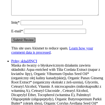
Imię
*
E-mail
*
This site uses Akismet to reduce spam.
Learn how your
comment data is processed
.
Pełny skład/INCI
Maska do twarzy o błyskawicznym działaniu zawiera
składniki: Aqua enriched with Tilia Cordata Extract (napar z
kwiatów lipy), Organic Viburnum Opulus Seed Oil*
(organiczny olej kaliny kanadyjskiej), Organic Panax Ginseng
Root Extract* (organiczny ekstrakt z żeń-szenia), Glycerin,
Cetearyl Alcohol, Vitamin А microcapsules (mikrokapsułki z
witaminą A), Cetearyl Glucoside , Cetearyl Alcohol,
Dicaprylyl Ether, Tocopherol (witamina Е), Palmitoyl
Oligopeptide (oligopeptydy), Organic Butyrospermum Parkii
Butter* (olejek shea), Organic Corylus Avellana Seed Oil*