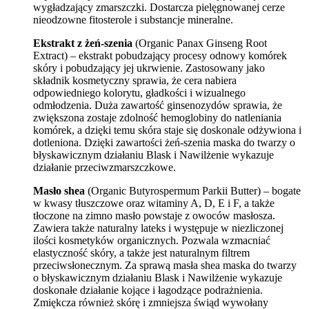
wygładzający zmarszczki. Dostarcza pielęgnowanej cerze
nieodzowne fitosterole i substancje mineralne.
Ekstrakt z żeń-szenia
(Organic Panax Ginseng Root
Extract) – ekstrakt pobudzający procesy odnowy komórek
skóry i pobudzający jej ukrwienie. Zastosowany jako
składnik kosmetyczny sprawia, że cera nabiera
odpowiedniego kolorytu, gładkości i wizualnego
odmłodzenia. Duża zawartość ginsenozydów sprawia, że
zwiększona zostaje zdolność hemoglobiny do natleniania
komórek, a dzięki temu skóra staje się doskonale odżywiona i
dotleniona. Dzięki zawartości żeń-szenia maska do twarzy o
błyskawicznym działaniu Blask i Nawilżenie wykazuje
działanie przeciwzmarszczkowe.
Masło shea
(Organic Butyrospermum Parkii Butter) – bogate
w kwasy tłuszczowe oraz witaminy A, D, E i F, a także
tłoczone na zimno masło powstaje z owoców masłosza.
Zawiera także naturalny lateks i występuje w niezliczonej
ilości kosmetyków organicznych. Pozwala wzmacniać
elastyczność skóry, a także jest naturalnym filtrem
przeciwsłonecznym. Za sprawą masła shea maska do twarzy
o błyskawicznym działaniu Blask i Nawilżenie wykazuje
doskonałe działanie kojące i łagodzące podrażnienia.
Zmiękcza również skórę i zmniejsza świąd wywołany