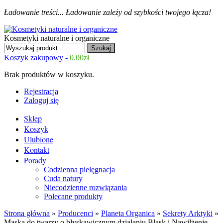
Ładowanie treści...
Ładowanie zależy od szybkości twojego łącza!
Kosmetyki naturalne i organiczne
Koszyk zakupowy -
0.00
zł
Brak produktów w koszyku.
Rejestracja
Zaloguj się
Sklep
Koszyk
Ulubione
Kontakt
Porady
Codzienna pielęgnacja
Cuda natury
Niecodzienne rozwiązania
Polecane produkty
Strona główna
»
Producenci
»
Planeta Organica
»
Sekrety Arktyki
»
Maska do twarzy o błyskawicznym działaniu Blask i Nawilżenie –