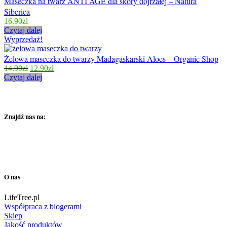
Maseczka na twarz ANTI AGE dla skóry dojrzałej – Natura
Siberica
16.90
zł
Czytaj dalej
Wyprzedaż!
Żelowa maseczka do twarzy Madagaskarski Aloes – Organic Shop
14.90
zł
12.90
zł
Czytaj dalej
Znajdź nas na:
O nas
LifeTree.pl
Współpraca z blogerami
Sklep
Jakość produktów