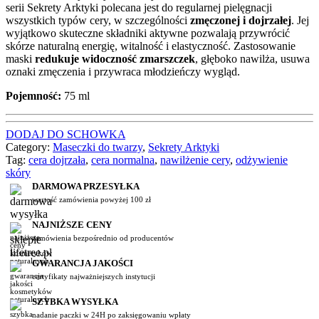
serii Sekrety Arktyki polecana jest do regularnej pielęgnacji
wszystkich typów cery, w szczególności
zmęczonej i dojrzałej
. Jej
wyjątkowo skuteczne składniki aktywne pozwalają przywrócić
skórze naturalną energię, witalność i elastyczność. Zastosowanie
maski
redukuje widoczność zmarszczek
, głęboko nawilża, usuwa
oznaki zmęczenia i przywraca młodzieńczy wygląd.
Pojemność:
75 ml
DODAJ DO SCHOWKA
Category:
Maseczki do twarzy
,
Sekrety Arktyki
Tag:
cera dojrzała
,
cera normalna
,
nawilżenie cery
,
odżywienie
skóry
DARMOWA PRZESYŁKA
wartość zamówienia powyżej 100 zł
NAJNIŻSZE CENY
zamówienia bezpośrednio od producentów
GWARANCJA JAKOŚCI
certyfikaty najważniejszych instytucji
SZYBKA WYSYŁKA
nadanie paczki w 24H po zaksięgowaniu wpłaty