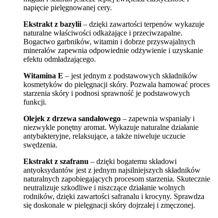
napięcie pielęgnowanej cery.
Ekstrakt z bazylii
– dzięki zawartości terpenów wykazuje
naturalne właściwości odkażające i przeciwzapalne.
Bogactwo garbników, witamin i dobrze przyswajalnych
minerałów zapewnia odpowiednie odżywienie i uzyskanie
efektu odmładzającego.
Witamina E
– jest jednym z podstawowych składników
kosmetyków do pielęgnacji skóry. Pozwala hamować proces
starzenia skóry i podnosi sprawność je podstawowych
funkcji.
Olejek z drzewa sandałowego
– zapewnia wspaniały i
niezwykle ponętny aromat. Wykazuje naturalne działanie
antybakteryjne, relaksujące, a także niweluje uczucie
swędzenia.
Ekstrakt z szafranu
– dzięki bogatemu składowi
antyoksydantów jest z jednym najsilniejszych składników
naturalnych zapobiegających procesom starzenia. Skutecznie
neutralizuje szkodliwe i niszczące działanie wolnych
rodników, dzięki zawartości safranalu i krocyny. Sprawdza
się doskonale w pielęgnacji skóry dojrzałej i zmęczonej.