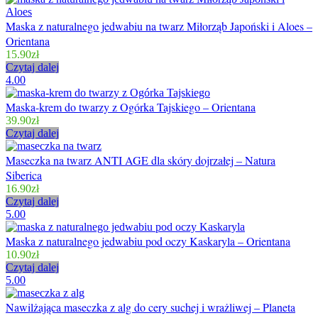
Maska z naturalnego jedwabiu na twarz Miłorząb Japoński i Aloes –
Orientana
15.90
zł
Czytaj dalej
4.00
Maska-krem do twarzy z Ogórka Tajskiego – Orientana
39.90
zł
Czytaj dalej
Maseczka na twarz ANTI AGE dla skóry dojrzałej – Natura
Siberica
16.90
zł
Czytaj dalej
5.00
Maska z naturalnego jedwabiu pod oczy Kaskaryla – Orientana
10.90
zł
Czytaj dalej
5.00
Nawilżająca maseczka z alg do cery suchej i wrażliwej – Planeta