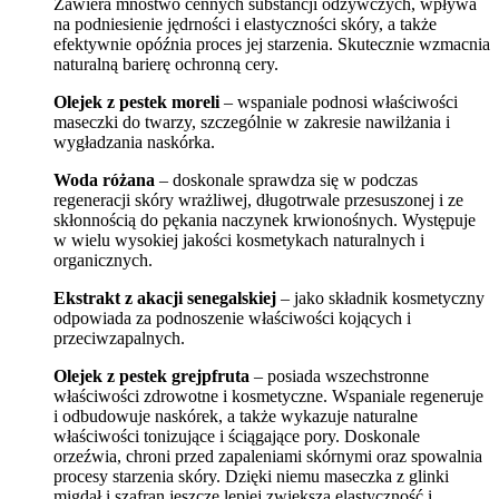
Zawiera mnóstwo cennych substancji odżywczych, wpływa
na podniesienie jędrności i elastyczności skóry, a także
efektywnie opóźnia proces jej starzenia. Skutecznie wzmacnia
naturalną barierę ochronną cery.
Olejek z pestek moreli
– wspaniale podnosi właściwości
maseczki do twarzy, szczególnie w zakresie nawilżania i
wygładzania naskórka.
Woda różana
– doskonale sprawdza się w podczas
regeneracji skóry wrażliwej, długotrwale przesuszonej i ze
skłonnością do pękania naczynek krwionośnych. Występuje
w wielu wysokiej jakości kosmetykach naturalnych i
organicznych.
Ekstrakt z akacji senegalskiej
– jako składnik kosmetyczny
odpowiada za podnoszenie właściwości kojących i
przeciwzapalnych.
Olejek z pestek grejpfruta
– posiada wszechstronne
właściwości zdrowotne i kosmetyczne. Wspaniale regeneruje
i odbudowuje naskórek, a także wykazuje naturalne
właściwości tonizujące i ściągające pory. Doskonale
orzeźwia, chroni przed zapaleniami skórnymi oraz spowalnia
procesy starzenia skóry. Dzięki niemu maseczka z glinki
migdał i szafran jeszcze lepiej zwiększa elastyczność i