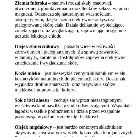
Ziemia fulerska
– stanowi rodzaj skały osadowej,
utworzonej z glinokrzemianu oraz tlenków żelaza, wapnia i
magnezu. Odznacza się naturalnymi własnościami
adsorpcyjnymi, dzięki czemu efektywnie oczyszcza
pielęgnowaną skórę ciała. Działa delikatnie wybielająco,
zmiękczająco oraz wygładzająco, zapewniając przyjemne
uczucie lekkiego chłodu.
Olejek słonecznikowy
– posiada wiele właściwości
zdrowotnych i pielęgnacyjnych. Za sprawą zawartości
witaminy E, karotenu i fosfolipidów zapewnia efektywne
zmiękczanie i wygładzanie skóry.
Kozie mleko
– jest niezwykle cennym składnikiem wielu
kosmetyków naturalnych do pielęgnacji skóry. Doskonale
wygładza drobne zmarszczki oraz przywraca skórze
miękkość i poprawia jej koloryt.
Sok z liści aloesu
– cechuje się wprost niezastąpionymi
właściwościami nawilżającymi i odświeżającymi. Wspaniale
łagodzi wszelkie podrażnienia i działa przeciwzapalnie
przynosząc wyraźne uczucie ulgi i lekkości.
Olejek migdałowy
– jest bardzo cenionym składnikiem
aktywnym, stosowanym w wielu kosmetykach organicznych.