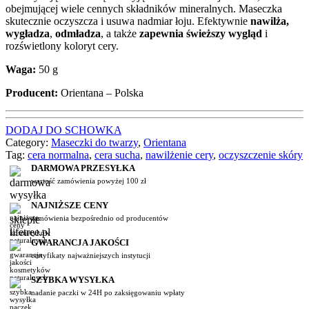
obejmującej wiele cennych składników mineralnych. Maseczka
skutecznie oczyszcza i usuwa nadmiar łoju. Efektywnie
nawilża,
wygładza
,
odmładza
, a także
zapewnia świeższy wygląd
i
rozświetlony koloryt cery.
Waga:
50 g
Producent:
Orientana – Polska
DODAJ DO SCHOWKA
Category:
Maseczki do twarzy
,
Orientana
Tag:
cera normalna
,
cera sucha
,
nawilżenie cery
,
oczyszczenie skóry
DARMOWA PRZESYŁKA
wartość zamówienia powyżej 100 zł
NAJNIŻSZE CENY
zamówienia bezpośrednio od producentów
GWARANCJA JAKOŚCI
certyfikaty najważniejszych instytucji
SZYBKA WYSYŁKA
nadanie paczki w 24H po zaksięgowaniu wpłaty