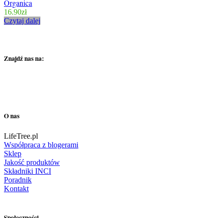
Organica
16.90
zł
Czytaj dalej
Znajdź nas na:
O nas
LifeTree.pl
Współpraca z blogerami
Sklep
Jakość produktów
Składniki INCI
Poradnik
Kontakt
Społeczności