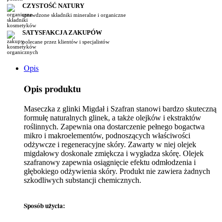
CZYSTOŚĆ NATURY
sprawdzone składniki mineralne i organiczne
SATYSFAKCJA ZAKUPÓW
polecane przez klientów i specjalistów
Opis
Opis produktu
Maseczka z glinki Migdał i Szafran stanowi bardzo skuteczną
formułę naturalnych glinek, a także olejków i ekstraktów
roślinnych. Zapewnia ona dostarczenie pełnego bogactwa
mikro i makroelementów, podnoszących właściwości
odżywcze i regeneracyjne skóry. Zawarty w niej olejek
migdałowy doskonale zmiękcza i wygładza skórę. Olejek
szafranowy zapewnia osiągnięcie efektu odmłodzenia i
głębokiego odżywienia skóry. Produkt nie zawiera żadnych
szkodliwych substancji chemicznych.
Sposób użycia: