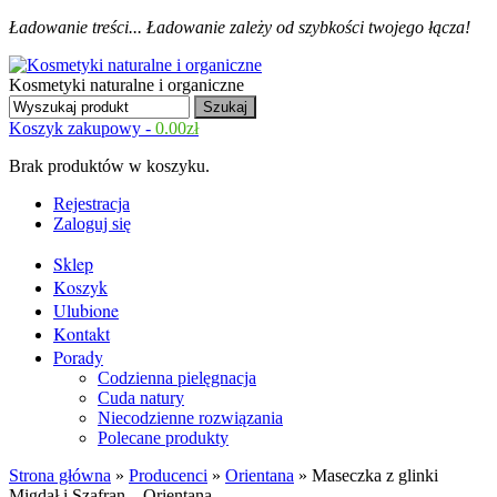
Ładowanie treści...
Ładowanie zależy od szybkości twojego łącza!
Kosmetyki naturalne i organiczne
Koszyk zakupowy -
0.00
zł
Brak produktów w koszyku.
Rejestracja
Zaloguj się
Sklep
Koszyk
Ulubione
Kontakt
Porady
Codzienna pielęgnacja
Cuda natury
Niecodzienne rozwiązania
Polecane produkty
Strona główna
»
Producenci
»
Orientana
» Maseczka z glinki
Migdał i Szafran – Orientana