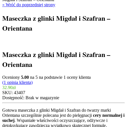
« Wróć do poprzedniej strony
Maseczka z glinki Migdał i Szafran –
Orientana
Maseczka z glinki Migdał i Szafran –
Orientana
Oceniony
5.00
na 5 na podstawie
1
oceny klienta
(
1
opinia klienta)
32.90
zł
SKU:
43407
Dostępność:
Brak w magazynie
Gotowa maseczka z glinki Migdał i Szafran do twarzy marki
Orientana szczególnie polecana jest do pielęgnacji
cery normalnej i
suchej
. Wspaniałe właściwości oczyszczające, odżywcze i
detoksykujące zawdzięcza wyjątkowo skutecznej formule,