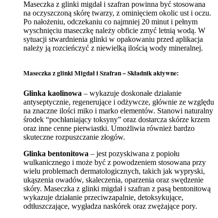
Maseczka z glinki migdał i szafran powinna być stosowana
na oczyszczoną skórę twarzy, z ominięciem okolic ust i oczu.
Po nałożeniu, odczekaniu co najmniej 20 minut i pełnym
wyschnięciu maseczkę należy obficie zmyć letnią wodą. W
sytuacji stwardnienia glinki w opakowaniu przed aplikacja
należy ją rozcieńczyć z niewielką ilością wody mineralnej.
Maseczka z glinki Migdał i Szafran – Składnik aktywne:
Glinka kaolinowa
– wykazuje doskonałe działanie
antyseptycznie, regenerujące i odżywcze, głównie ze względu
na znaczne ilości miko i marko elementów. Stanowi naturalny
środek “pochłaniający toksyny” oraz dostarcza skórze krzem
oraz inne cenne pierwiastki. Umożliwia również bardzo
skuteczne rozpuszczanie złogów.
Glinka bentonitowa
– jest pozyskiwana z popiołu
wulkanicznego i może być z powodzeniem stosowana przy
wielu problemach dermatologicznych, takich jak wypryski,
ukąszenia owadów, skaleczenia, oparzenia oraz swędzenie
skóry. Maseczka z glinki migdał i szafran z pasą bentonitową
wykazuje działanie przeciwzapalnie, detoksykujące,
odtłuszczające, wygładza naskórek oraz zwężające pory.