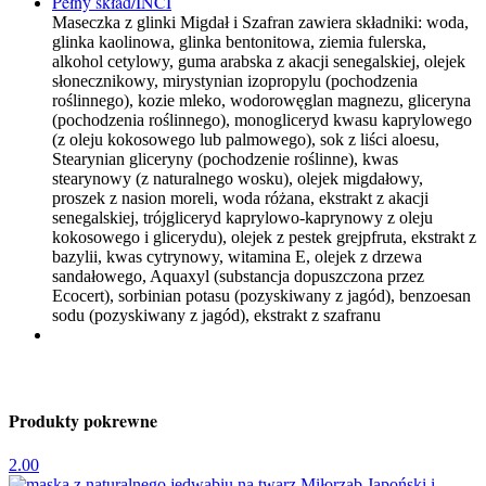
Pełny skład/INCI
Maseczka z glinki Migdał i Szafran zawiera składniki: woda,
glinka kaolinowa, glinka bentonitowa, ziemia fulerska,
alkohol cetylowy, guma arabska z akacji senegalskiej, olejek
słonecznikowy, mirystynian izopropylu (pochodzenia
roślinnego), kozie mleko, wodorowęglan magnezu, gliceryna
(pochodzenia roślinnego), monogliceryd kwasu kaprylowego
(z oleju kokosowego lub palmowego), sok z liści aloesu,
Stearynian gliceryny (pochodzenie roślinne), kwas
stearynowy (z naturalnego wosku), olejek migdałowy,
proszek z nasion moreli, woda różana, ekstrakt z akacji
senegalskiej, trójgliceryd kaprylowo-kaprynowy z oleju
kokosowego i glicerydu), olejek z pestek grejpfruta, ekstrakt z
bazylii, kwas cytrynowy, witamina E, olejek z drzewa
sandałowego, Aquaxyl (substancja dopuszczona przez
Ecocert), sorbinian potasu (pozyskiwany z jagód), benzoesan
sodu (pozyskiwany z jagód), ekstrakt z szafranu
Produkty pokrewne
2.00