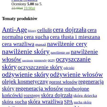
Oceniony
5.00
na 5.
22.90
zł
19.90
zł
Tematy produktów
Anti-Age
cera dojrzała
cera
cellulit
blizny
cera sucha
cera tłusta i mieszana
normalna
nawilżenie cery
cera wrażliwa
masaż
nawilżenie skóry
nawilżenie
nawilżenie ust
oczyszczanie
włosów
oczy
niemowlę
nawiżenie
skóry
oczyszczenie skóry
odciski
odżywienie skóry
odżywienie włosów
olejek kosmetyczny
regeneracja
porost włosów
regeneracja włosów
skóry
rozdwojone
skóra dojrzała
końcówki
rozstępy
skóra dziecka
skóra wrażliwa
skóra sucha
SPA
sucha skóra