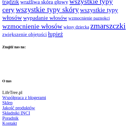
wszystkie typy
trądzik
wrażliwa skóra głowy
wszystkie typy skóry
cery
wszystkie typy
włosów
wypadanie włosów
wzmocnienie paznokci
zmarszczki
wzmocnienie włosów
włosy dziecka
łupież
zwiększenie objętości
Znajdź nas na:
O nas
LifeTree.pl
Współpraca z blogerami
Sklep
Jakość produktów
Składniki INCI
Poradnik
Kontakt