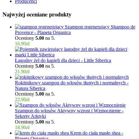
Producenci
Najwyżej oceniane produkty
Szampon regenerujący Shampoo de
Provence - Planeta Organica
Oceniony
5.00
na 5.
16.90
zł
Łagodny żel do kąpieli dla dzieci - Little Siberica
Oceniony
5.00
na 5.
21.90
zł
Rokitnikowy szampon do włosów tłustych i normalnych -
Natura Siberica
Oceniony
5.00
na 5.
22.90
zł
Szampon do włosów Aktywny wzrost i Wzmocnienie -
Sekrety Arktyki
Oceniony
5.00
na 5.
18.90
zł
Krem do ciała masło shea -
Planeta Organica