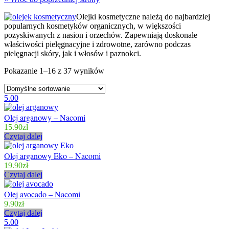
Olejki kosmetyczne należą do najbardziej
popularnych kosmetyków organicznych, w większości
pozyskiwanych z nasion i orzechów. Zapewniają doskonałe
właściwości pielęgnacyjne i zdrowotne, zarówno podczas
pielęgnacji skóry, jak i włosów i paznokci.
Pokazanie 1–16 z 37 wyników
5.00
Olej arganowy – Nacomi
15.90
zł
Czytaj dalej
Olej arganowy Eko – Nacomi
19.90
zł
Czytaj dalej
Olej avocado – Nacomi
9.90
zł
Czytaj dalej
5.00