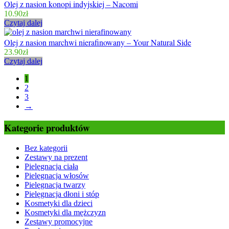
Olej z nasion konopi indyjskiej – Nacomi
10.90
zł
Czytaj dalej
Olej z nasion marchwi nierafinowany – Your Natural Side
23.90
zł
Czytaj dalej
1
2
3
→
Kategorie produktów
Bez kategorii
Zestawy na prezent
Pielęgnacja ciała
Pielęgnacja włosów
Pielęgnacja twarzy
Pielęgnacja dłoni i stóp
Kosmetyki dla dzieci
Kosmetyki dla mężczyzn
Zestawy promocyjne