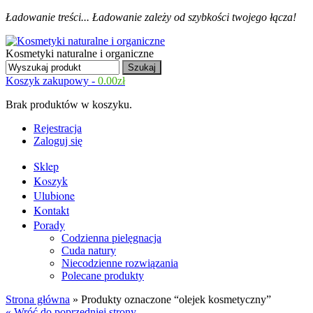
Ładowanie treści...
Ładowanie zależy od szybkości twojego łącza!
Kosmetyki naturalne i organiczne
Koszyk zakupowy -
0.00
zł
Brak produktów w koszyku.
Rejestracja
Zaloguj się
Sklep
Koszyk
Ulubione
Kontakt
Porady
Codzienna pielęgnacja
Cuda natury
Niecodzienne rozwiązania
Polecane produkty
Strona główna
» Produkty oznaczone “olejek kosmetyczny”
« Wróć do poprzedniej strony