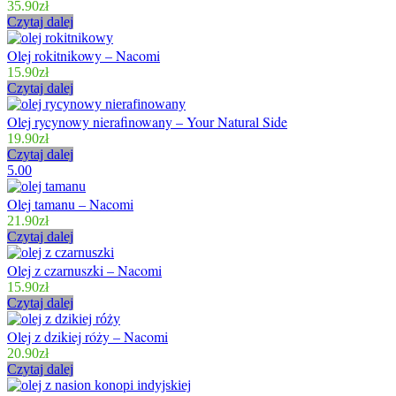
35.90
zł
Czytaj dalej
Olej rokitnikowy – Nacomi
15.90
zł
Czytaj dalej
Olej rycynowy nierafinowany – Your Natural Side
19.90
zł
Czytaj dalej
5.00
Olej tamanu – Nacomi
21.90
zł
Czytaj dalej
Olej z czarnuszki – Nacomi
15.90
zł
Czytaj dalej
Olej z dzikiej róży – Nacomi
20.90
zł
Czytaj dalej