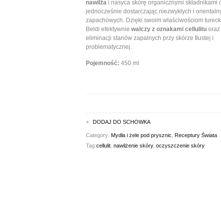
nawilża
i nasyca skórę organicznymi składnikami
jednocześnie dostarczając niezwykłych i oriental
zapachowych. Dzięki swoim właściwościom tureck
Beldi efektywnie
walczy z oznakami cellulitu
oraz 
eliminacji stanów zapalnych przy skórze tłustej i
problematycznej.
Pojemność:
450 ml
DODAJ DO SCHOWKA
Category:
Mydła i żele pod prysznic
,
Receptury Świata
Tag:
cellulit
,
nawilżenie skóry
,
oczyszczenie skóry