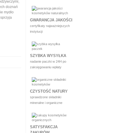
 odżywczymi,
nych doznań
ie mydło
sprzyja
GWARANCJA JAKOŚCI
certyfikaty najważniejszych
instytucji
SZYBKA WYSYŁKA
nadanie paczki w 24H po
zaksięgowaniu wpłaty
CZYSTOŚĆ NATURY
sprawdzone składniki
mineralne i organiczne
SATYSFAKCJA
ZAKUPÓW