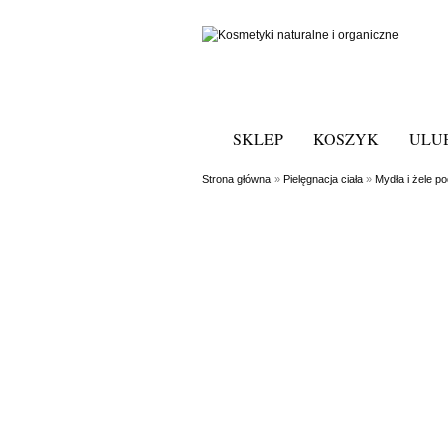
SKLEP
KOSZYK
ULU
Strona główna
»
Pielęgnacja ciała
»
Mydła i żele p