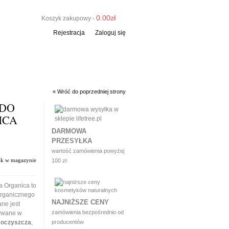
0.00
zł
Koszyk zakupowy -
Rejestracja
Zaloguj się
« Wróć do poprzedniej strony
 DO
ICA
DARMOWA
PRZESYŁKA
wartość zamówienia powyżej
ak w magazynie
100 zł
a Organica to
organicznego
NAJNIŻSZE CENY
ane jest
zamówienia bezpośrednio od
żywane w
e
oczyszcza
,
producentów