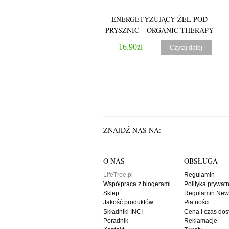
ENERGETYZUJĄCY ŻEL POD
PRYSZNIC – ORGANIC THERAPY
16.90
zł
Czytaj dalej
5.00
ZNAJDŹ NAS NA:
O NAS
OBSŁUGA
LifeTree.pl
Regulamin
Współpraca z blogerami
Polityka prywat
Sklep
Regulamin News
MYDŁO PROWANSALSKIE DO
Jakość produktów
Płatności
CIAŁA I WŁOSÓW – PLANETA
Składniki INCI
Cena i czas do
Poradnik
Reklamacje
ORGANICA