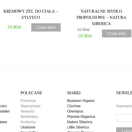
KREMOWY ŻEL DO CIAŁA –
NATURALNE MYDŁO
SYLVECO
PROPOLISOWE – NATURA
SIBERICA
19.90
zł
Czytaj dalej
22.90
zł
Czytaj dalej
19.90
zł
5.00
POLECANE
MARKI
NEWSL
Promocje
Biolaven Organic
ności
Wyprzedaże
Clochee
Najnowsze
letter
Nowości
Orientana
NATURALNE MYDŁO LUFFA
Bestsellery
Planeta Organica
RÓŻA JAPOŃSKA I LICZI –
stawy
Konkursy
Natura Siberica
Ulubione
Little Siberica
ORIENTANA