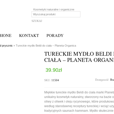
Kosmetyki naturalne i organiczne
BIONE
KONTAKT
PORADY
od prysznic
» Tureckie mydło Beldi do ciała – Planeta Organica
TURECKIE MYDŁO BELDI
CIAŁA – PLANETA ORGAN
39.90
zł
Dostępność:
Br
SKU:
11504
Miękkie tureckie mydło Beldi do ciała marki Planet
unikalny kosmetyk naturalny, stworzony na bazie 
oliwy z oliwek i oleju rycynowego, które produkow
według starodawnej receptury tureckiej i wciąż u
tradycyjnych saunach hammam. Mydło skuteczni