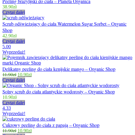
Peeling brazylijski do ciała – Planeta Organica
38.90
zł
Czytaj dalej
Scrub odświeżający do ciała Watermelon Sugar Sorbet – Organic
Shop
42.90
zł
Czytaj dalej
5.00
Wyprzedaż!
Delikatny peeling do ciała kenijskie mango – Organic Shop
11.90
zł
10.90
zł
Czytaj dalej
Solny scrub do ciała atlantyckie wodorosty – Organic Shop
10.90
zł
Czytaj dalej
4.33
Wyprzedaż!
Cukrowy peeling do ciała z papają – Organic Shop
11.90
zł
10.90
zł