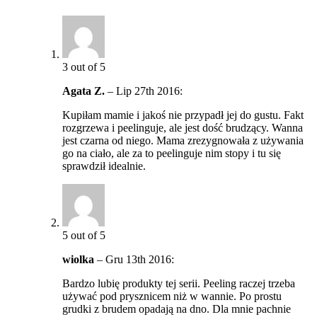
3
out of 5
Agata Z.
–
Lip 27th 2016
:
Kupiłam mamie i jakoś nie przypadł jej do gustu. Fakt
rozgrzewa i peelinguje, ale jest dość brudzący. Wanna
jest czarna od niego. Mama zrezygnowała z używania
go na ciało, ale za to peelinguje nim stopy i tu się
sprawdził idealnie.
5
out of 5
wiolka
–
Gru 13th 2016
:
Bardzo lubię produkty tej serii. Peeling raczej trzeba
używać pod prysznicem niż w wannie. Po prostu
grudki z brudem opadają na dno. Dla mnie pachnie