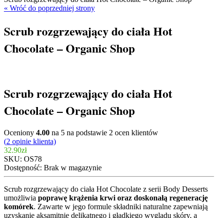
« Wróć do poprzedniej strony
Scrub rozgrzewający do ciała Hot
Chocolate – Organic Shop
Scrub rozgrzewający do ciała Hot
Chocolate – Organic Shop
Oceniony
4.00
na 5 na podstawie
2
ocen klientów
(
2
opinie klienta)
32.90
zł
SKU:
OS78
Dostępność:
Brak w magazynie
Scrub rozgrzewający do ciała Hot Chocolate z serii Body Desserts
umożliwia
poprawę krążenia krwi oraz doskonałą regenerację
komórek
. Zawarte w jego formule składniki naturalne zapewniają
uzyskanie aksamitnie delikatnego i gładkiego wyglądu skóry, a