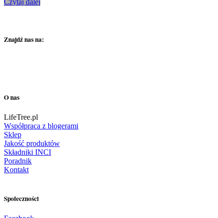
Czytaj dalej
Znajdź nas na:
O nas
LifeTree.pl
Współpraca z blogerami
Sklep
Jakość produktów
Składniki INCI
Poradnik
Kontakt
Społeczności