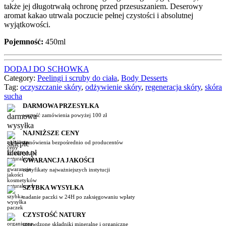
także jej długotrwałą ochronę przed przesuszaniem. Deserowy
aromat kakao utrwala poczucie pełnej czystości i absolutnej
wyjątkowości.
Pojemność:
450ml
DODAJ DO SCHOWKA
Category:
Peelingi i scruby do ciała
,
Body Desserts
Tag:
oczyszczanie skóry
,
odżywienie skóry
,
regeneracja skóry
,
skóra
sucha
DARMOWA PRZESYŁKA
wartość zamówienia powyżej 100 zł
NAJNIŻSZE CENY
zamówienia bezpośrednio od producentów
GWARANCJA JAKOŚCI
certyfikaty najważniejszych instytucji
SZYBKA WYSYŁKA
nadanie paczki w 24H po zaksięgowaniu wpłaty
CZYSTOŚĆ NATURY
sprawdzone składniki mineralne i organiczne