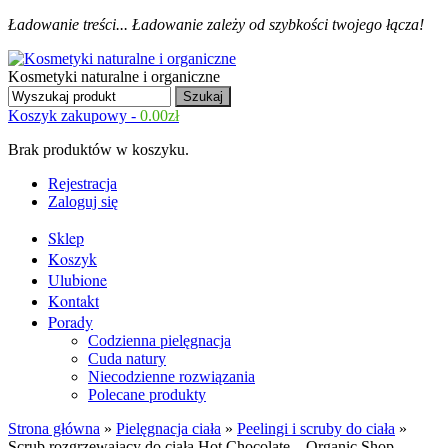
Ładowanie treści...
Ładowanie zależy od szybkości twojego łącza!
Kosmetyki naturalne i organiczne
Koszyk zakupowy -
0.00
zł
Brak produktów w koszyku.
Rejestracja
Zaloguj się
Sklep
Koszyk
Ulubione
Kontakt
Porady
Codzienna pielęgnacja
Cuda natury
Niecodzienne rozwiązania
Polecane produkty
Strona główna
»
Pielęgnacja ciała
»
Peelingi i scruby do ciała
»
Scrub rozgrzewający do ciała Hot Chocolate – Organic Shop