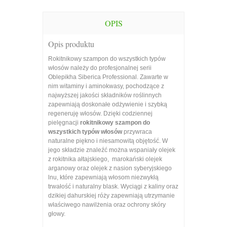
OPIS
Opis produktu
Rokitnikowy szampon do wszystkich typów
włosów należy do profesjonalnej serii
Oblepikha Siberica Professional. Zawarte w
nim witaminy i aminokwasy, pochodzące z
najwyższej jakości składników roślinnych
zapewniają doskonałe odżywienie i szybką
regeneruję włosów. Dzięki codziennej
pielęgnacji
rokitnikowy szampon do
wszystkich typów włosów
przywraca
naturalne piękno i niesamowitą objętość. W
jego składzie znaleźć można wspaniały olejek
z rokitnika ałtajskiego, marokański olejek
arganowy oraz olejek z nasion syberyjskiego
lnu, które zapewniają włosom niezwykłą
trwałość i naturalny blask. Wyciągi z kaliny oraz
dzikiej dahurskiej róży zapewniają utrzymanie
właściwego nawilżenia oraz ochrony skóry
głowy.