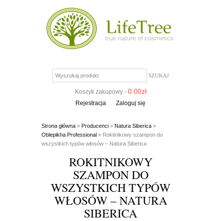
0.00
zł
Koszyk zakupowy -
Rejestracja
Zaloguj się
Strona główna
»
Producenci
»
Natura Siberica
»
Oblepikha Professional
» Rokitnikowy szampon do
wszystkich typów włosów – Natura Siberica
ROKITNIKOWY
SZAMPON DO
WSZYSTKICH TYPÓW
WŁOSÓW – NATURA
SIBERICA