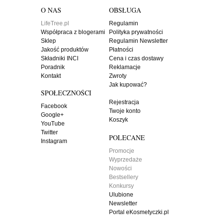
O NAS
OBSŁUGA
LifeTree.pl
Regulamin
Współpraca z blogerami
Polityka prywatności
Sklep
Regulamin Newsletter
Jakość produktów
Płatności
Składniki INCI
Cena i czas dostawy
Poradnik
Reklamacje
Kontakt
Zwroty
Jak kupować?
SPOŁECZNOŚCI
Rejestracja
Facebook
Twoje konto
Google+
Koszyk
YouTube
Twitter
POLECANE
Instagram
Promocje
Wyprzedaże
Nowości
Bestsellery
Konkursy
Ulubione
Newsletter
Portal eKosmetyczki.pl