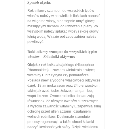
Sposób użycia:
Rokitnikowy szampon do wszystkich typów
włosów należy w niewielkich ilościach nanosić
na wilgotne włosy, a następnie umyć głowę
masującymi ruchami do utworzenia piany. Po
wszystkim należy spłukać włosy i skórę głowy
letnią wodą. W razie potrzeby zabieg należy
powtórzyć.
Rokitnikowy szampon do wszystkich typów
włosów – Składniki aktywne:
Olejek z rokitnika ałtajskiego
(Hippophae
Rhamnoides) – zawiera wielokrotnie więcej
witaminy C niż cytryna czy pomarańcza.
Posiada niewiarygodne właściwości odżywcze
dzięki 18 aminokwasom oraz 24 pierwiastkom,
takim jak azot, fosfor, żelazo, mangan, bor,
wapń i krzem. Owoce rokitnika dostarczają
również ok. 22 różnych kwasów tłuszczowych,
a wysoka zawartośc witaminy E zapewnia silną
ochronę przed utleniaczami i działaniem
wolnych rodników. Doskonale stymuluje
procesy regeneracji, a także chroni ścianki
naczyń krwionośnych skóry. Dzięki wielkiemu