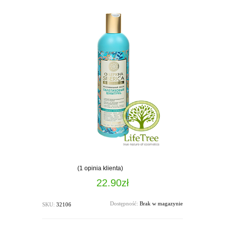
(
1
opinia klienta)
Oceniony
22.90
zł
5.00
na
5 na
podstawie
Dostępność:
Brak w magazynie
SKU:
32106
oceny
1
klienta