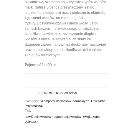
Rokitnikowy szampon do wszystkich typów włosów
marki Natura Siberica przeznaczony jest do
codziennej pielęgnacji oraz
zwiększeniu objętości
i gęstości włosów
, na całej długości
fryzury. Doskonale ożywia i unosi włosy już od
samych korzeni, nie zwiększając ich ciężkości.
Umożliwia łatwiejsze rozczesywanie długich
włosów, a także uelastycznia ich strukturę.
Szampon zapewnia również doskonałe nawilżenie
oraz chroni włosy przed szkodliwym działaniem
zabiegów termicznych.
Pojemność:
400 ml
DODAJ DO SCHOWKA
Category:
Szampony do włosów
,
normalnych
,
Oblepikha
Professional
Tag:
nawilżenie włosów
,
regeneracja włosów
,
zwiększenie
objętości