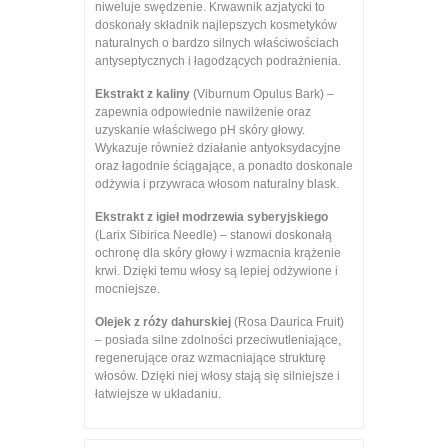
niweluje swędzenie. Krwawnik azjatycki to
doskonały składnik najlepszych kosmetyków
naturalnych o bardzo silnych właściwościach
antyseptycznych i łagodzących podrażnienia.
Ekstrakt z kaliny
(Viburnum Opulus Bark) –
zapewnia odpowiednie nawilżenie oraz
uzyskanie właściwego pH skóry głowy.
Wykazuje również działanie antyoksydacyjne
oraz łagodnie ściągające, a ponadto doskonale
odżywia i przywraca włosom naturalny blask.
Ekstrakt z igieł modrzewia syberyjskiego
(Larix Sibirica Needle) – stanowi doskonałą
ochronę dla skóry głowy i wzmacnia krążenie
krwi. Dzięki temu włosy są lepiej odżywione i
mocniejsze.
Olejek z róży dahurskiej
(Rosa Daurica Fruit)
– posiada silne zdolności przeciwutleniające,
regenerujące oraz wzmacniające strukturę
włosów. Dzięki niej włosy stają się silniejsze i
łatwiejsze w układaniu.