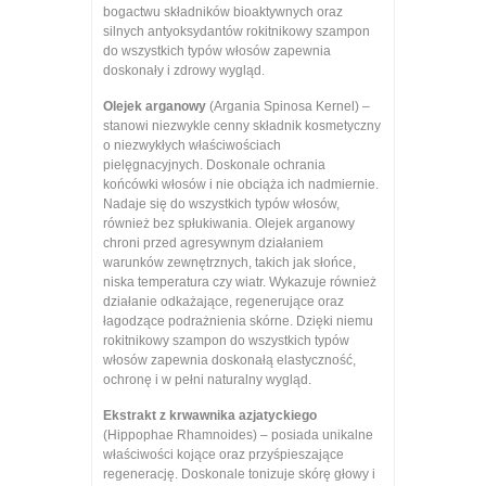
bogactwu składników bioaktywnych oraz
silnych antyoksydantów rokitnikowy szampon
do wszystkich typów włosów zapewnia
doskonały i zdrowy wygląd.
Olejek arganowy
(Argania Spinosa Kernel) –
stanowi niezwykle cenny składnik kosmetyczny
o niezwykłych właściwościach
pielęgnacyjnych. Doskonale ochrania
końcówki włosów i nie obciąża ich nadmiernie.
Nadaje się do wszystkich typów włosów,
również bez spłukiwania. Olejek arganowy
chroni przed agresywnym działaniem
warunków zewnętrznych, takich jak słońce,
niska temperatura czy wiatr. Wykazuje również
działanie odkażające, regenerujące oraz
łagodzące podrażnienia skórne. Dzięki niemu
rokitnikowy szampon do wszystkich typów
włosów zapewnia doskonałą elastyczność,
ochronę i w pełni naturalny wygląd.
Ekstrakt z krwawnika azjatyckiego
(Hippophae Rhamnoides) – posiada unikalne
właściwości kojące oraz przyśpieszające
regenerację. Doskonale tonizuje skórę głowy i