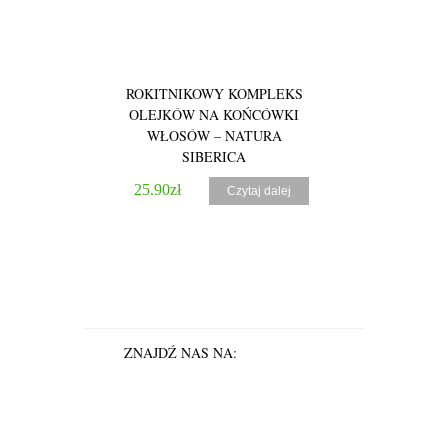
ROKITNIKOWY KOMPLEKS
ROKITNIKOWY
OLEJKÓW NA KOŃCÓWKI
OLEJKÓW NA
WŁOSÓW – NATURA
WŁOSÓW – 
SIBERICA
SIBER
25.90
zł
41.90
zł
Czytaj dalej
ZNAJDŹ NAS NA: