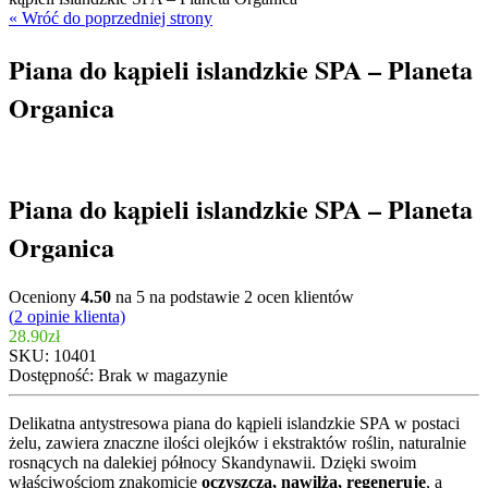
« Wróć do poprzedniej strony
Piana do kąpieli islandzkie SPA – Planeta
Organica
Piana do kąpieli islandzkie SPA – Planeta
Organica
Oceniony
4.50
na 5 na podstawie
2
ocen klientów
(
2
opinie klienta)
28.90
zł
SKU:
10401
Dostępność:
Brak w magazynie
Delikatna antystresowa piana do kąpieli islandzkie SPA w postaci
żelu, zawiera znaczne ilości olejków i ekstraktów roślin, naturalnie
rosnących na dalekiej północy Skandynawii. Dzięki swoim
właściwościom znakomicie
oczyszcza, nawilża, regeneruje
, a