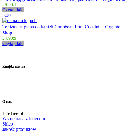
29.90
zł
Czytaj dalej
5.00
Tonizująca piana do kąpieli Caribbean Fruit Cocktail – Organic
Shop
24.90
zł
Czytaj dalej
Znajdź nas na:
O nas
LifeTree.pl
Współpraca z blogerami
Sklep
Jakość produktów