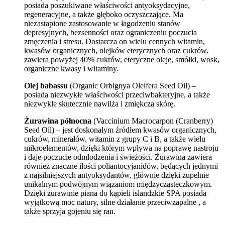
posiada poszukiwane właściwości antyoksydacyjne,
regeneracyjne, a także głęboko oczyszczające. Ma
niezastapione zastosowanie w łagodzeniu stanów
depresyjnych, bezsenności oraz ograniczeniu poczucia
zmęczenia i stresu. Dostarcza on wielu cennych witamin,
kwasów organicznych, olejków eterycznych oraz cukrów.
zawiera powyżej 40% cukrów, eteryczne oleje, smółki, wosk,
organiczne kwasy i witaminy.
Olej babassu
(Organic Orbignya Oleifera Seed Oil) –
posiada niezwykłe właściwości przeciwbakteryjne, a także
niezwykle skutecznie nawilża i zmiękcza skórę.
Żurawina północna
(Vaccinium Macrocarpon (Cranberry)
Seed Oil) – jest doskonałym źródłem kwasów organicznych,
cukrów, minerałów, witamin z grupy C i B, a także wielu
mikroelementów, dzięki którym wpływa na poprawę nastroju
i daje poczucie odmłodzenia i świeżości. Żurawina zawiera
również znaczne ilości poliantocyjanidów, będących jednymi
z najsilniejszych antyoksydantów, głównie dzięki zupełnie
unikalnym podwójnym wiązaniom międzycząsteczkowym.
Dzięki żurawinie piana do kąpieli islandzkie SPA posiada
wyjątkową moc natury, silne działanie przeciwzapalne , a
także sprzyja gojeniu się ran.