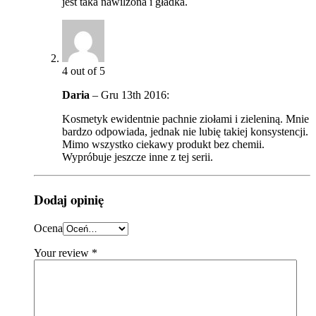
jest taka nawilżona i gładka.
4
out of 5
Daria
–
Gru 13th 2016
:
Kosmetyk ewidentnie pachnie ziołami i zieleniną. Mnie
bardzo odpowiada, jednak nie lubię takiej konsystencji.
Mimo wszystko ciekawy produkt bez chemii.
Wypróbuje jeszcze inne z tej serii.
Dodaj opinię
Ocena
Your review
*