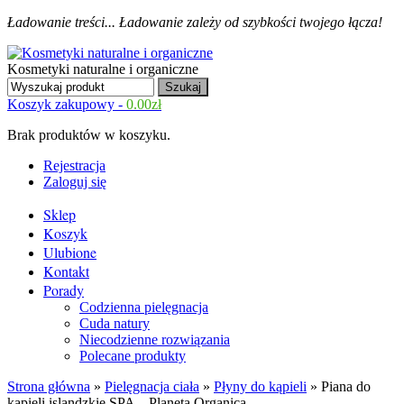
Ładowanie treści...
Ładowanie zależy od szybkości twojego łącza!
Kosmetyki naturalne i organiczne
Koszyk zakupowy -
0.00
zł
Brak produktów w koszyku.
Rejestracja
Zaloguj się
Sklep
Koszyk
Ulubione
Kontakt
Porady
Codzienna pielęgnacja
Cuda natury
Niecodzienne rozwiązania
Polecane produkty
Strona główna
»
Pielęgnacja ciała
»
Płyny do kąpieli
» Piana do
kąpieli islandzkie SPA – Planeta Organica