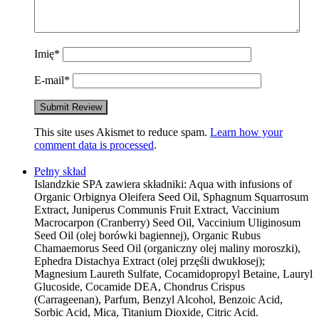
Imię
*
E-mail
*
This site uses Akismet to reduce spam.
Learn how your
comment data is processed
.
Pełny skład
Islandzkie SPA zawiera składniki: Aqua with infusions of
Organic Orbignya Oleifera Seed Oil, Sphagnum Squarrosum
Extract, Juniperus Communis Fruit Extract, Vaccinium
Macrocarpon (Cranberry) Seed Oil, Vaccinium Uliginosum
Seed Oil (olej borówki bagiennej), Organic Rubus
Chamaemorus Seed Oil (organiczny olej maliny moroszki),
Ephedra Distachya Extract (olej przęśli dwukłosej);
Magnesium Laureth Sulfate, Cocamidopropyl Betaine, Lauryl
Glucoside, Cocamide DEA, Chondrus Crispus
(Carrageenan), Parfum, Benzyl Alcohol, Benzoic Acid,
Sorbic Acid, Mica, Titanium Dioxide, Citric Acid.