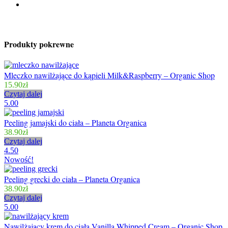
Produkty pokrewne
Mleczko nawilżające do kąpieli Milk&Raspberry – Organic Shop
15.90
zł
Czytaj dalej
5.00
Peeling jamajski do ciała – Planeta Organica
38.90
zł
Czytaj dalej
4.50
Nowość!
Peeling grecki do ciała – Planeta Organica
38.90
zł
Czytaj dalej
5.00
Nawilżający krem do ciała Vanilla Whipped Cream – Organic Shop