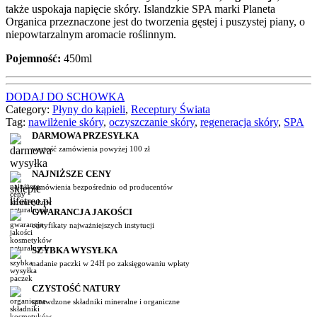
także uspokaja napięcie skóry. Islandzkie SPA marki Planeta
Organica przeznaczone jest do tworzenia gęstej i puszystej piany, o
niepowtarzalnym aromacie roślinnym.
Pojemność:
450ml
DODAJ DO SCHOWKA
Category:
Płyny do kąpieli
,
Receptury Świata
Tag:
nawilżenie skóry
,
oczyszczanie skóry
,
regeneracja skóry
,
SPA
DARMOWA PRZESYŁKA
wartość zamówienia powyżej 100 zł
NAJNIŻSZE CENY
zamówienia bezpośrednio od producentów
GWARANCJA JAKOŚCI
certyfikaty najważniejszych instytucji
SZYBKA WYSYŁKA
nadanie paczki w 24H po zaksięgowaniu wpłaty
CZYSTOŚĆ NATURY
sprawdzone składniki mineralne i organiczne