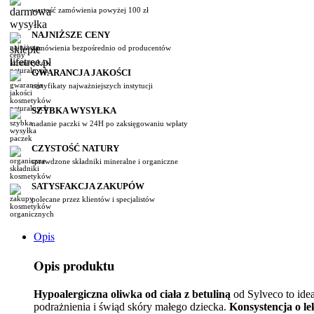
wartość zamówienia powyżej 100 zł
NAJNIŻSZE CENY
zamówienia bezpośrednio od producentów
GWARANCJA JAKOŚCI
certyfikaty najważniejszych instytucji
SZYBKA WYSYŁKA
nadanie paczki w 24H po zaksięgowaniu wpłaty
CZYSTOŚĆ NATURY
sprawdzone składniki mineralne i organiczne
SATYSFAKCJA ZAKUPÓW
polecane przez klientów i specjalistów
Opis
Opis produktu
Hypoalergiczna oliwka od ciała z betuliną
od Sylveco to ide
podrażnienia i świąd skóry małego dziecka.
Konsystencja o le