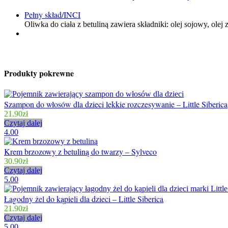
Pełny skład/INCI
Oliwka do ciała z betuliną zawiera składniki: olej sojowy, olej
Produkty pokrewne
Szampon do włosów dla dzieci lekkie rozczesywanie – Little Siberica
21.90
zł
Czytaj dalej
4.00
Krem brzozowy z betuliną do twarzy – Sylveco
30.90
zł
Czytaj dalej
5.00
Łagodny żel do kąpieli dla dzieci – Little Siberica
21.90
zł
Czytaj dalej
5.00