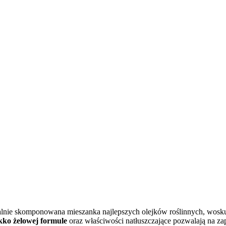
alnie skomponowana mieszanka najlepszych olejków roślinnych, wosku o
kko żelowej formule
oraz właściwości natłuszczające pozwalają na za