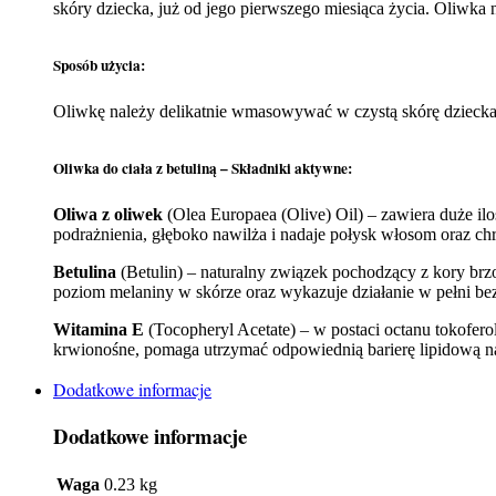
skóry dziecka, już od jego pierwszego miesiąca życia. Oliwka 
Sposób użycia:
Oliwkę należy delikatnie wmasowywać w czystą skórę dziecka
Oliwka do ciała z betuliną – Składniki aktywne:
Oliwa z oliwek
(Olea Europaea (Olive) Oil) – zawiera duże ilo
podrażnienia, głęboko nawilża i nadaje połysk włosom oraz ch
Betulina
(Betulin) – naturalny związek pochodzący z kory brzo
poziom melaniny w skórze oraz wykazuje działanie w pełni bez
Witamina E
(Tocopheryl Acetate) – w postaci octanu tokofe
krwionośne, pomaga utrzymać odpowiednią barierę lipidową nask
Dodatkowe informacje
Dodatkowe informacje
Waga
0.23 kg