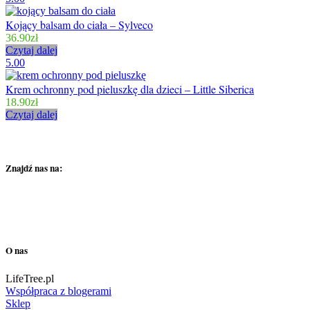
Kojący balsam do ciała – Sylveco
36.90
zł
Czytaj dalej
5.00
Krem ochronny pod pieluszkę dla dzieci – Little Siberica
18.90
zł
Czytaj dalej
Znajdź nas na:
O nas
LifeTree.pl
Współpraca z blogerami
Sklep