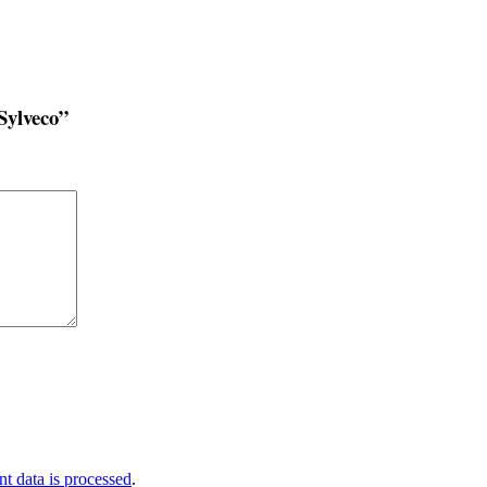
 Sylveco”
 data is processed
.