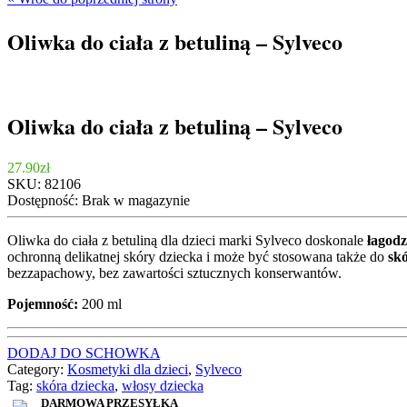
Oliwka do ciała z betuliną – Sylveco
Oliwka do ciała z betuliną – Sylveco
27.90
zł
SKU:
82106
Dostępność:
Brak w magazynie
Oliwka do ciała z betuliną dla dzieci marki Sylveco doskonale
łagodz
ochronną delikatnej skóry dziecka i może być stosowana także do
sk
bezzapachowy, bez zawartości sztucznych konserwantów.
Pojemność:
200 ml
DODAJ DO SCHOWKA
Category:
Kosmetyki dla dzieci
,
Sylveco
Tag:
skóra dziecka
,
włosy dziecka
DARMOWA PRZESYŁKA