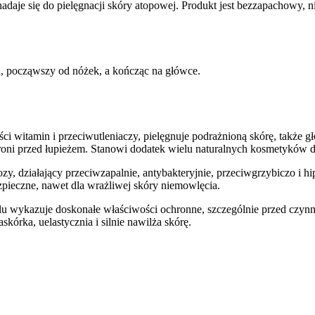
nadaje się do pielęgnacji skóry atopowej. Produkt jest bezzapachowy, 
, począwszy od nóżek, a kończąc na główce.
ści witamin i przeciwutleniaczy, pielęgnuje podrażnioną skórę, także 
roni przed łupieżem. Stanowi dodatek wielu naturalnych kosmetyków dl
zy, działający przeciwzapalnie, antybakteryjnie, przeciwgrzybiczo i 
pieczne, nawet dla wrażliwej skóry niemowlęcia.
rolu wykazuje doskonałe właściwości ochronne, szczególnie przed cz
órka, uelastycznia i silnie nawilża skórę.