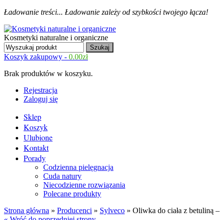
Ładowanie treści...
Ładowanie zależy od szybkości twojego łącza!
Kosmetyki naturalne i organiczne
Koszyk zakupowy -
0.00
zł
Brak produktów w koszyku.
Rejestracja
Zaloguj się
Sklep
Koszyk
Ulubione
Kontakt
Porady
Codzienna pielęgnacja
Cuda natury
Niecodzienne rozwiązania
Polecane produkty
Strona główna
»
Producenci
»
Sylveco
» Oliwka do ciała z betuliną 
« Wróć do poprzedniej strony