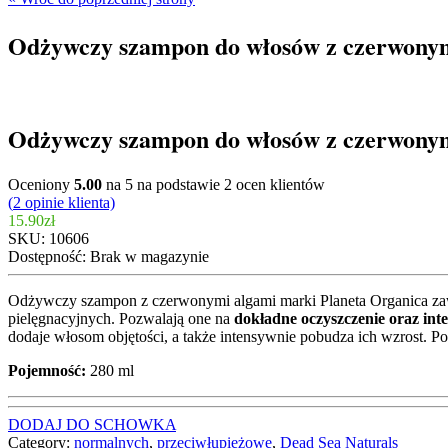
Odżywczy szampon do włosów z czerwonym
Odżywczy szampon do włosów z czerwonym
Oceniony
5.00
na 5 na podstawie
2
ocen klientów
(
2
opinie klienta)
15.90
zł
SKU:
10606
Dostępność:
Brak w magazynie
Odżywczy szampon z czerwonymi algami marki Planeta Organica zawi
pielęgnacyjnych. Pozwalają one na
dokładne oczyszczenie oraz in
dodaje włosom objętości, a także intensywnie pobudza ich wzrost. Po
Pojemność:
280 ml
DODAJ DO SCHOWKA
Category:
normalnych
,
przeciwłupieżowe
,
Dead Sea Naturals