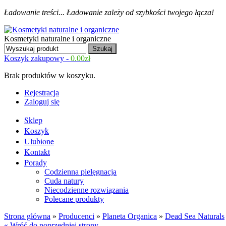
Ładowanie treści...
Ładowanie zależy od szybkości twojego łącza!
Kosmetyki naturalne i organiczne
Koszyk zakupowy -
0.00
zł
Brak produktów w koszyku.
Rejestracja
Zaloguj się
Sklep
Koszyk
Ulubione
Kontakt
Porady
Codzienna pielęgnacja
Cuda natury
Niecodzienne rozwiązania
Polecane produkty
Strona główna
»
Producenci
»
Planeta Organica
»
Dead Sea Naturals
« Wróć do poprzedniej strony