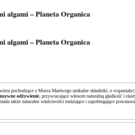
i algami – Planeta Organica
i algami – Planeta Organica
era pochodzące z Morza Martwego unikalne składniki, o wspaniałych
tensywne odżywienie
, przywracające włosom naturalną gładkość i ela
siada także naturalne właściwości tonizujące i zapobiegające powstawa