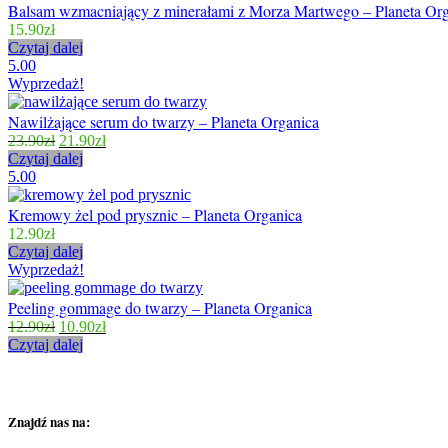
Balsam wzmacniający z minerałami z Morza Martwego – Planeta Or
15.90
zł
Czytaj dalej
5.00
Wyprzedaż!
Nawilżające serum do twarzy – Planeta Organica
23.90
zł
21.90
zł
Czytaj dalej
5.00
Kremowy żel pod prysznic – Planeta Organica
12.90
zł
Czytaj dalej
Wyprzedaż!
Peeling gommage do twarzy – Planeta Organica
12.90
zł
10.90
zł
Czytaj dalej
Znajdź nas na: