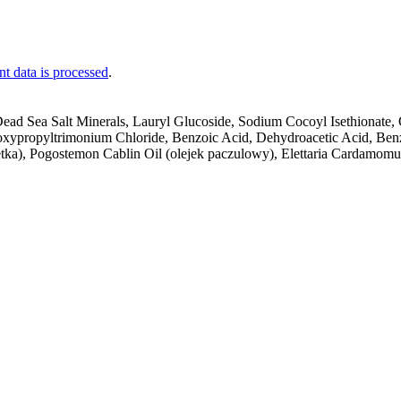
 data is processed
.
d Sea Salt Minerals, Lauryl Glucoside, Sodium Cocoyl Isethionate, 
oxypropyltrimonium Chloride, Benzoic Acid, Dehydroacetic Acid, Benz
ietka), Pogostemon Cablin Oil (olejek paczulowy), Elettaria Cardamom