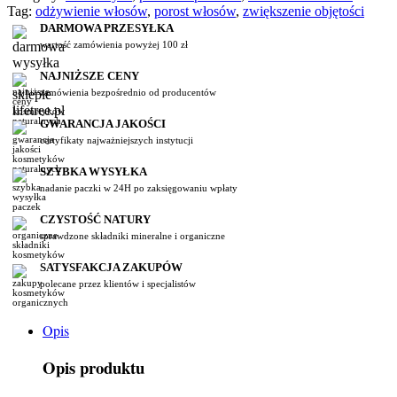
Tag:
odżywienie włosów
,
porost włosów
,
zwiększenie objętości
DARMOWA PRZESYŁKA
wartość zamówienia powyżej 100 zł
NAJNIŻSZE CENY
zamówienia bezpośrednio od producentów
GWARANCJA JAKOŚCI
certyfikaty najważniejszych instytucji
SZYBKA WYSYŁKA
nadanie paczki w 24H po zaksięgowaniu wpłaty
CZYSTOŚĆ NATURY
sprawdzone składniki mineralne i organiczne
SATYSFAKCJA ZAKUPÓW
polecane przez klientów i specjalistów
Opis
Opis produktu