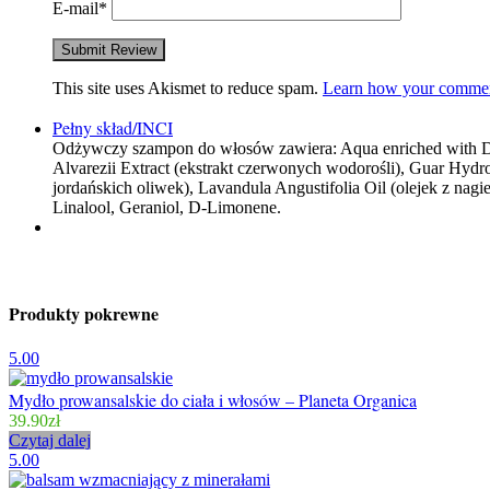
E-mail
*
This site uses Akismet to reduce spam.
Learn how your comment
Pełny skład/INCI
Odżywczy szampon do włosów zawiera: Aqua enriched with Dea
Alvarezii Extract (ekstrakt czerwonych wodorośli), Guar Hydr
jordańskich oliwek), Lavandula Angustifolia Oil (olejek z nag
Linalool, Geraniol, D-Limonene.
Produkty pokrewne
5.00
Mydło prowansalskie do ciała i włosów – Planeta Organica
39.90
zł
Czytaj dalej
5.00