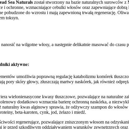
ead Sea Naturals
został stworzony na bazie naturalnych surowców z 
ące i ochronne, wzmacniające cebulki włosów oraz zapewniające dobrą
ne pobudzone do wzrostu i mają zapewnioną trwałą regenerację. Oliw
em toksyn.
nosić na wilgotne włosy, a następnie delikatnie masować do czasu poj
dniki aktywne:
ementów umożliwia poprawną regulację katabolizmu komórek tłuszczo
 pory skóry głowy, złuszczają martwy naskórek, jak również odprężaj
era wielonienasycone kwasy tłuszczowe, pozwalające na naturalne z
nolenowy dodatkowo wzmacnia barierę ochronną naskórka, a niezwyk
 naturalny kwas alginowy sprawia, że odżywczy szampon do włosów ma
oteiny, beta-karoten, cynk, jod, żelazo i miedź.
ściwości regenerujące, pozwalające zniszczonym włosom na odzyskani
ni je przed szkodliwym oddziaływaniem warunków zewnętrznych oraz z