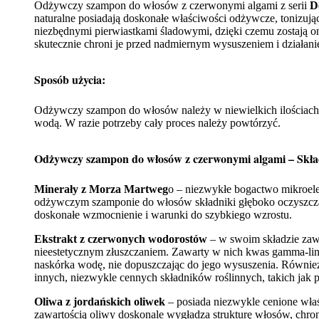
Odżywczy szampon do włosów z czerwonymi algami z serii
D
naturalne posiadają doskonałe właściwości odżywcze, tonizuj
niezbędnymi pierwiastkami śladowymi, dzięki czemu zostają o
skutecznie chroni je przed nadmiernym wysuszeniem i działani
Sposób użycia:
Odżywczy szampon do włosów należy w niewielkich ilościach na
wodą. W razie potrzeby cały proces należy powtórzyć.
Odżywczy szampon do włosów z czerwonymi algami – Skła
Minerały z Morza Martweg
o – niezwykłe bogactwo mikroel
odżywczym szamponie do włosów składniki głęboko oczyszczają
doskonałe wzmocnienie i warunki do szybkiego wzrostu.
Ekstrakt z czerwonych wodorostów
– w swoim składzie zawi
nieestetycznym złuszczaniem. Zawarty w nich kwas gamma-li
naskórka wodę, nie dopuszczając do jego wysuszenia. Również
innych, niezwykle cennych składników roślinnych, takich jak pr
Oliwa z jordańskich oliwek
– posiada niezwykle cenione wła
zawartością oliwy doskonale wygładza strukturę włosów, chro