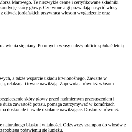
Morza Martwego. Te niezwykle cenne i certyfikowane składniki
 kondycję skóry głowy. Czerwone algi pozwalają nasycić włosy
a z oliwek jordańskich przywraca włosom wygładzenie oraz
awienia się piany. Po umyciu włosy należy obficie spłukać letnią
wych, a także wsparcie układu krwionośnego. Zawarte w
ą, relaksują i trwale nawilżają. Zapewniają również włosom
abezpieczenie skóry głowy przed nadmiernym przesuszeniem i
le duża zawartość potasu, pomaga zatrzymywać w komórkach
 doskonałe i trwałe działanie nawilżające. Dostarcza również
e naturalnego blasku i witalności. Odżywczy szampon do włosów z
apobiega pojawieniu się łupieżu.