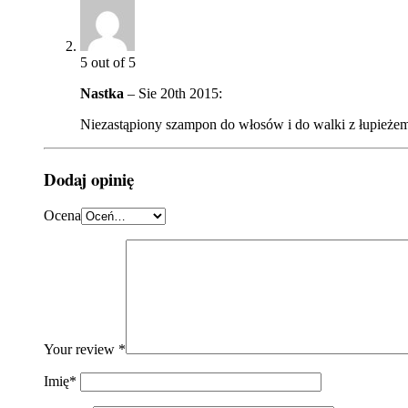
5
out of 5
Nastka
–
Sie 20th 2015
:
Niezastąpiony szampon do włosów i do walki z łupieże
Dodaj opinię
Ocena
Your review
*
Imię
*