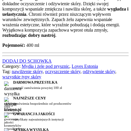
dokładne oczyszczenie i odżywienie skóry. Dzięki swojej
kompozycji wspaniale zmiękcza i nawilża skórę, a także
wygładza i
uelastycznia
. Chroni również przez niszczącym wpływem
warunków zewnętrznych. Zapach żelu zapewnia wspaniałe
wrażenia estetyczne, które wyraźnie pobudzają i dodają energii.
Wyjątkowa kompozycja zapachowa wprost otula zmysły,
rozbudzając dobry nastrój
.
Pojemność:
400 ml
DODAJ DO SCHOWKA
Category:
Mydła i żele pod prysznic
,
Loves Estonia
Tag:
nawilżenie skóry
,
oczyszczenie skóry
,
odżywienie skóry
,
wszystkie typy skóry
DARMOWA PRZESYŁKA
wartość zamówienia powyżej 100 zł
NAJNIŻSZE CENY
zamówienia bezpośrednio od producentów
GWARANCJA JAKOŚCI
certyfikaty najważniejszych instytucji
SZYBKA WYSYŁKA