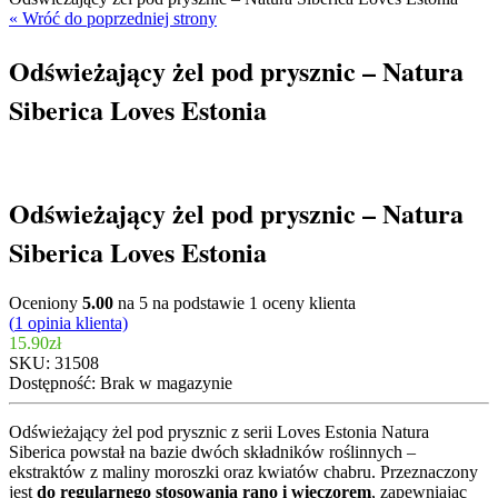
« Wróć do poprzedniej strony
Odświeżający żel pod prysznic – Natura
Siberica Loves Estonia
Odświeżający żel pod prysznic – Natura
Siberica Loves Estonia
Oceniony
5.00
na 5 na podstawie
1
oceny klienta
(
1
opinia klienta)
15.90
zł
SKU:
31508
Dostępność:
Brak w magazynie
Odświeżający żel pod prysznic z serii Loves Estonia Natura
Siberica powstał na bazie dwóch składników roślinnych –
ekstraktów z maliny moroszki oraz kwiatów chabru. Przeznaczony
jest
do regularnego stosowania rano i wieczorem
, zapewniając