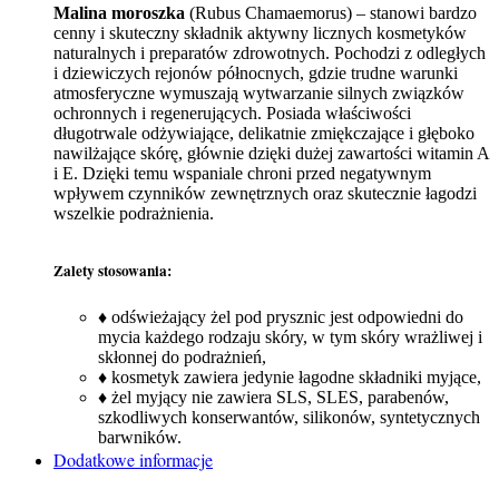
Malina moroszka
(Rubus Chamaemorus) – stanowi bardzo
cenny i skuteczny składnik aktywny licznych kosmetyków
naturalnych i preparatów zdrowotnych. Pochodzi z odległych
i dziewiczych rejonów północnych, gdzie trudne warunki
atmosferyczne wymuszają wytwarzanie silnych związków
ochronnych i regenerujących. Posiada właściwości
długotrwale odżywiające, delikatnie zmiękczające i głęboko
nawilżające skórę, głównie dzięki dużej zawartości witamin A
i E. Dzięki temu wspaniale chroni przed negatywnym
wpływem czynników zewnętrznych oraz skutecznie łagodzi
wszelkie podrażnienia.
Zalety stosowania:
♦ odświeżający żel pod prysznic jest odpowiedni do
mycia każdego rodzaju skóry, w tym skóry wrażliwej i
skłonnej do podrażnień,
♦ kosmetyk zawiera jedynie łagodne składniki myjące,
♦ żel myjący nie zawiera SLS, SLES, parabenów,
szkodliwych konserwantów, silikonów, syntetycznych
barwników.
Dodatkowe informacje