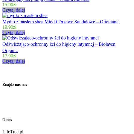
15.90
zł
Czytaj dalej
Mydło z masłem shea Miód i Drzewo Sandałowe – Orientana
19.90
zł
Czytaj dalej
Odświeżająco-ochronny żel do higieny intymnej – Biolaven
Organic
17.90
zł
Czytaj dalej
Znajdź nas na:
O nas
LifeTree.pl