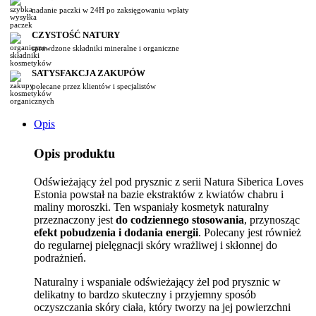
nadanie paczki w 24H po zaksięgowaniu wpłaty
CZYSTOŚĆ NATURY
sprawdzone składniki mineralne i organiczne
SATYSFAKCJA ZAKUPÓW
polecane przez klientów i specjalistów
Opis
Opis produktu
Odświeżający żel pod prysznic z serii Natura Siberica Loves
Estonia powstał na bazie ekstraktów z kwiatów chabru i
maliny moroszki. Ten wspaniały kosmetyk naturalny
przeznaczony jest
do codziennego stosowania
, przynosząc
efekt pobudzenia i dodania energii
. Polecany jest również
do regularnej pielęgnacji skóry wrażliwej i skłonnej do
podrażnień.
Naturalny i wspaniale odświeżający żel pod prysznic w
delikatny to bardzo skuteczny i przyjemny sposób
oczyszczania skóry ciała, który tworzy na jej powierzchni