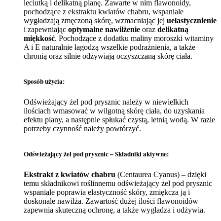
leciutką i delikatną pianę. Zawarte w nim flawonoidy,
pochodzące z ekstraktu kwiatów chabru, wspaniale
wygładzają zmęczoną skórę, wzmacniając jej
uelastycznienie
i zapewniając
optymalne nawilżenie
oraz
delikatną
miękkość
. Pochodzące z dodatku maliny moroszki witaminy
A i E naturalnie łagodzą wszelkie podrażnienia, a także
chronią oraz silnie odżywiają oczyszczaną skórę ciała.
Sposób użycia:
Odświeżający żel pod prysznic należy w niewielkich
ilościach wmasować w wilgotną skórę ciała, do uzyskania
efektu piany, a następnie spłukać czystą, letnią wodą. W razie
potrzeby czynność należy powtórzyć.
Odświeżający żel pod prysznic – Składniki aktywne:
Ekstrakt z kwiatów chabru
(Centaurea Cyanus) – dzięki
temu składnikowi roślinnemu odświeżający żel pod prysznic
wspaniale poprawia elastyczność skóry, zmiękcza ją i
doskonale nawilża. Zawartość dużej ilości flawonoidów
zapewnia skuteczną ochronę, a także wygładza i odżywia.