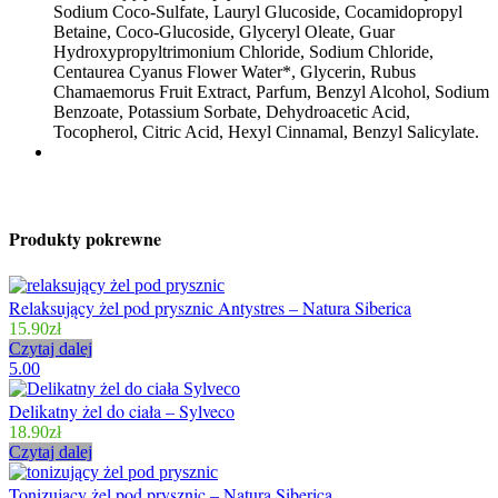
Sodium Coco-Sulfate, Lauryl Glucoside, Cocamidopropyl
Betaine, Coco-Glucoside, Glyceryl Oleate, Guar
Hydroxypropyltrimonium Chloride, Sodium Chloride,
Centaurea Cyanus Flower Water*, Glycerin, Rubus
Chamaemorus Fruit Extract, Parfum, Benzyl Alcohol, Sodium
Benzoate, Potassium Sorbate, Dehydroacetic Acid,
Tocopherol, Citric Acid, Hexyl Cinnamal, Benzyl Salicylate.
Produkty pokrewne
Relaksujący żel pod prysznic Antystres – Natura Siberica
15.90
zł
Czytaj dalej
5.00
Delikatny żel do ciała – Sylveco
18.90
zł
Czytaj dalej
Tonizujący żel pod prysznic – Natura Siberica