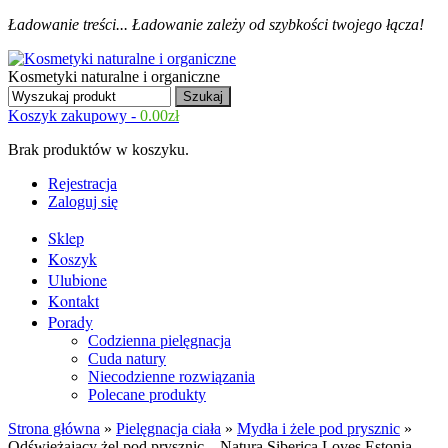
Ładowanie treści...
Ładowanie zależy od szybkości twojego łącza!
Kosmetyki naturalne i organiczne
Koszyk zakupowy -
0.00
zł
Brak produktów w koszyku.
Rejestracja
Zaloguj się
Sklep
Koszyk
Ulubione
Kontakt
Porady
Codzienna pielęgnacja
Cuda natury
Niecodzienne rozwiązania
Polecane produkty
Strona główna
»
Pielęgnacja ciała
»
Mydła i żele pod prysznic
»
Odświeżający żel pod prysznic – Natura Siberica Loves Estonia