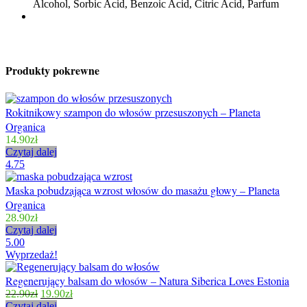
Alcohol, Sorbic Acid, Benzoic Acid, Citric Acid, Parfum
Produkty pokrewne
Rokitnikowy szampon do włosów przesuszonych – Planeta
Organica
14.90
zł
Czytaj dalej
4.75
Maska pobudzająca wzrost włosów do masażu głowy – Planeta
Organica
28.90
zł
Czytaj dalej
5.00
Wyprzedaż!
Regenerujący balsam do włosów – Natura Siberica Loves Estonia
22.90
zł
19.90
zł
Czytaj dalej