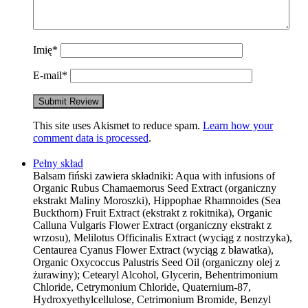
Imię
*
E-mail
*
This site uses Akismet to reduce spam.
Learn how your
comment data is processed
.
Pełny skład
Balsam fiński zawiera składniki: Aqua with infusions of
Organic Rubus Chamaemorus Seed Extract (organiczny
ekstrakt Maliny Moroszki), Hippophae Rhamnoides (Sea
Buckthorn) Fruit Extract (ekstrakt z rokitnika), Organic
Calluna Vulgaris Flower Extract (organiczny ekstrakt z
wrzosu), Melilotus Officinalis Extract (wyciąg z nostrzyka),
Centaurea Cyanus Flower Extract (wyciąg z bławatka),
Organic Oxycoccus Palustris Seed Oil (organiczny olej z
żurawiny); Cetearyl Alcohol, Glycerin, Behentrimonium
Chloride, Cetrymonium Chloride, Quaternium-87,
Hydroxyethylcellulose, Cetrimonium Bromide, Benzyl