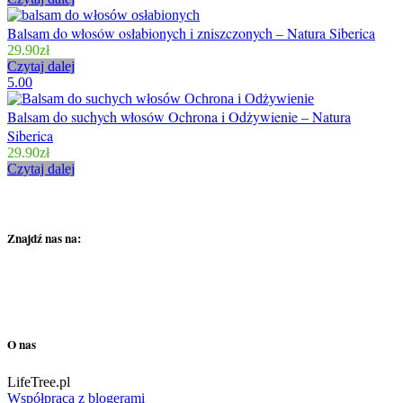
Balsam do włosów osłabionych i zniszczonych – Natura Siberica
29.90
zł
Czytaj dalej
5.00
Balsam do suchych włosów Ochrona i Odżywienie – Natura
Siberica
29.90
zł
Czytaj dalej
Znajdź nas na:
O nas
LifeTree.pl
Współpraca z blogerami