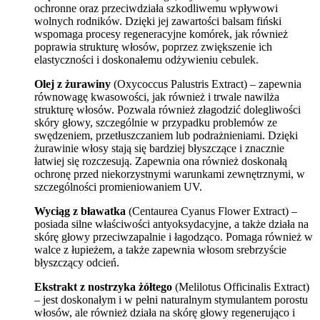
ochronne oraz przeciwdziała szkodliwemu wpływowi
wolnych rodników. Dzięki jej zawartości balsam fiński
wspomaga procesy regeneracyjne komórek, jak również
poprawia strukturę włosów, poprzez zwiększenie ich
elastyczności i doskonałemu odżywieniu cebulek.
Olej z żurawiny
(Oxycoccus Palustris Extract) – zapewnia
równowagę kwasowości, jak również i trwale nawilża
strukturę włosów. Pozwala również złagodzić dolegliwości
skóry głowy, szczególnie w przypadku problemów ze
swędzeniem, przetłuszczaniem lub podrażnieniami. Dzięki
żurawinie włosy stają się bardziej błyszczące i znacznie
łatwiej się rozczesują. Zapewnia ona również doskonałą
ochronę przed niekorzystnymi warunkami zewnętrznymi, w
szczególności promieniowaniem UV.
Wyciąg z bławatka
(Centaurea Cyanus Flower Extract) –
posiada silne właściwości antyoksydacyjne, a także działa na
skórę głowy przeciwzapalnie i łagodząco. Pomaga również w
walce z łupieżem, a także zapewnia włosom srebrzyście
błyszczący odcień.
Ekstrakt z nostrzyka żółtego
(Melilotus Officinalis Extract)
– jest doskonałym i w pełni naturalnym stymulantem porostu
włosów, ale również działa na skórę głowy regenerująco i