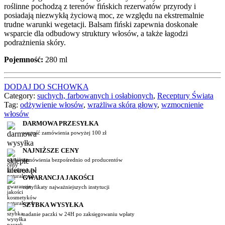
roślinne pochodzą z terenów fińskich rezerwatów przyrody i
posiadają niezwykłą życiową moc, ze względu na ekstremalnie
trudne warunki wegetacji. Balsam fiński zapewnia doskonałe
wsparcie dla odbudowy struktury włosów, a także łagodzi
podrażnienia skóry.
Pojemność:
280 ml
DODAJ DO SCHOWKA
Category:
suchych, farbowanych i osłabionych
,
Receptury Świata
Tag:
odżywienie włosów
,
wrażliwa skóra głowy
,
wzmocnienie
włosów
DARMOWA PRZESYŁKA
wartość zamówienia powyżej 100 zł
NAJNIŻSZE CENY
zamówienia bezpośrednio od producentów
GWARANCJA JAKOŚCI
certyfikaty najważniejszych instytucji
SZYBKA WYSYŁKA
nadanie paczki w 24H po zaksięgowaniu wpłaty