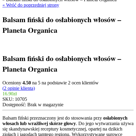
« Wróć do poprzedniej strony
Balsam fiński do osłabionych włosów –
Planeta Organica
Balsam fiński do osłabionych włosów –
Planeta Organica
Oceniony
4.50
na 5 na podstawie
2
ocen klientów
(
2
opinie klienta)
16.90
zł
SKU:
10705
Dostępność:
Brak w magazynie
Balsam fiński przeznaczony jest do stosowania przy
osłabionych
włosach lub wrażliwej skórze głowy
. Do jego wytwarzania używa
się skandynawskiej receptury kosmetycznej, opartej na dzikich
ziołach i jagodach tamtego regionu. Wykorzystywane surowce