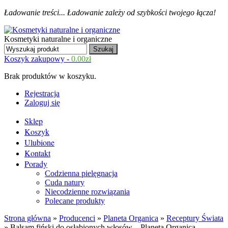
Ładowanie treści...
Ładowanie zależy od szybkości twojego łącza!
Kosmetyki naturalne i organiczne
Koszyk zakupowy -
0.00
zł
Brak produktów w koszyku.
Rejestracja
Zaloguj się
Sklep
Koszyk
Ulubione
Kontakt
Porady
Codzienna pielęgnacja
Cuda natury
Niecodzienne rozwiązania
Polecane produkty
Strona główna
»
Producenci
»
Planeta Organica
»
Receptury Świata
» Balsam fiński do osłabionych włosów – Planeta Organica