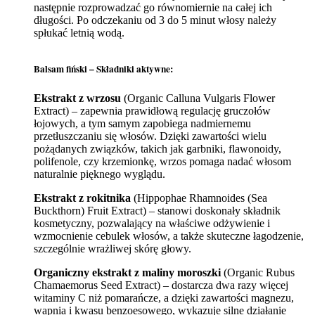
następnie rozprowadzać go równomiernie na całej ich
długości. Po odczekaniu od 3 do 5 minut włosy należy
spłukać letnią wodą.
Balsam fiński – Składniki aktywne:
Ekstrakt z wrzosu
(Organic Calluna Vulgaris Flower
Extract) – zapewnia prawidłową regulację gruczołów
łojowych, a tym samym zapobiega nadmiernemu
przetłuszczaniu się włosów. Dzięki zawartości wielu
pożądanych związków, takich jak garbniki, flawonoidy,
polifenole, czy krzemionkę, wrzos pomaga nadać włosom
naturalnie pięknego wyglądu.
Ekstrakt z rokitnika
(Hippophae Rhamnoides (Sea
Buckthorn) Fruit Extract) – stanowi doskonały składnik
kosmetyczny, pozwalający na właściwe odżywienie i
wzmocnienie cebulek włosów, a także skuteczne łagodzenie,
szczególnie wrażliwej skórę głowy.
Organiczny ekstrakt z maliny moroszki
(Organic Rubus
Chamaemorus Seed Extract) – dostarcza dwa razy więcej
witaminy C niż pomarańcze, a dzięki zawartości magnezu,
wapnia i kwasu benzoesowego, wykazuje silne działanie