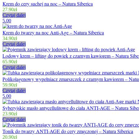
Krem do cery suchej na noc – Natura Siberica
27.90
zł
Czytaj dalej
5.00
Krem do twarzy na noc Anti-Age – Natura Siberica
34.90
zł
Czytaj dalej
Lodowy krem – lifting do powiek z czarnym kawiorem – Natura Sibe
65.90
zł
Czytaj dalej
Polikolagenowy wypełniacz zmarszczek z czarnym kawiorem – Natur
59.90
zł
Czytaj dalej
5.00
Syberyjskie masło antycellulitowe do ciała ANTI-AGE – Natura Sibe
23.90
zł
Czytaj dalej
Tonik do twarzy ANTI-AGE do cery zmęczonej – Natura Siberica
20.90
zł