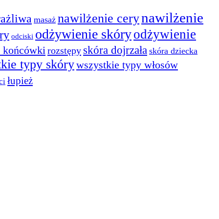
nawilżenie
nawilżenie cery
rażliwa
masaż
odżywienie skóry
odżywienie
ry
odciski
skóra dojrzała
 końcówki
rozstępy
skóra dziecka
kie typy skóry
wszystkie typy włosów
łupież
ci