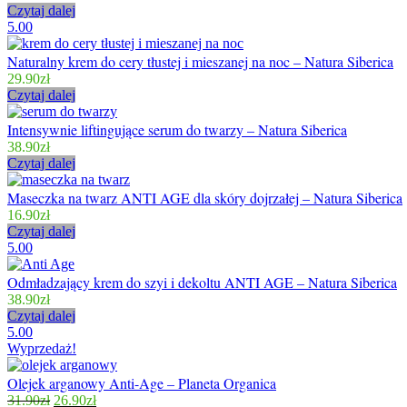
Czytaj dalej
5.00
Naturalny krem do cery tłustej i mieszanej na noc – Natura Siberica
29.90
zł
Czytaj dalej
Intensywnie liftingujące serum do twarzy – Natura Siberica
38.90
zł
Czytaj dalej
Maseczka na twarz ANTI AGE dla skóry dojrzałej – Natura Siberica
16.90
zł
Czytaj dalej
5.00
Odmładzający krem do szyi i dekoltu ANTI AGE – Natura Siberica
38.90
zł
Czytaj dalej
5.00
Wyprzedaż!
Olejek arganowy Anti-Age – Planeta Organica
31.90
zł
26.90
zł