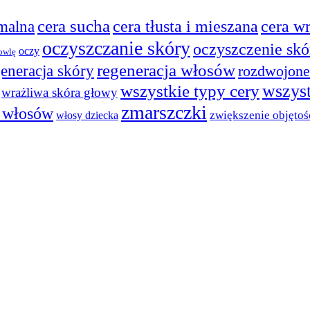
cera sucha
cera tłusta i mieszana
cera w
malna
oczyszczanie skóry
oczyszczenie skó
oczy
owlę
regeneracja włosów
generacja skóry
rozdwojone
wszyst
wszystkie typy cery
wrażliwa skóra głowy
zmarszczki
 włosów
zwiększenie objętoś
włosy dziecka