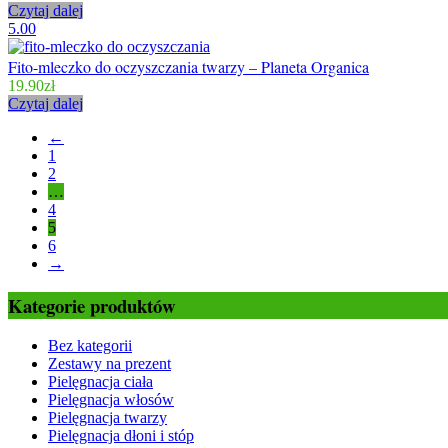
Czytaj dalej
5.00
Fito-mleczko do oczyszczania twarzy – Planeta Organica
19.90
zł
Czytaj dalej
←
1
2
…
4
5
6
→
Kategorie produktów
Bez kategorii
Zestawy na prezent
Pielęgnacja ciała
Pielęgnacja włosów
Pielęgnacja twarzy
Pielęgnacja dłoni i stóp