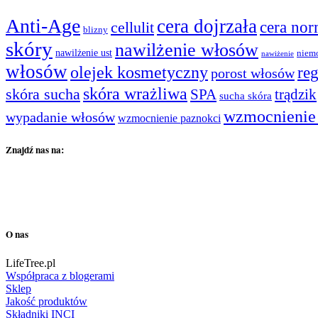
Anti-Age
cera dojrzała
cera nor
cellulit
blizny
skóry
nawilżenie włosów
nawilżenie ust
niem
nawiżenie
włosów
olejek kosmetyczny
re
porost włosów
skóra wrażliwa
skóra sucha
SPA
trądzik
sucha skóra
wzmocnienie
wypadanie włosów
wzmocnienie paznokci
Znajdź nas na:
O nas
LifeTree.pl
Współpraca z blogerami
Sklep
Jakość produktów
Składniki INCI