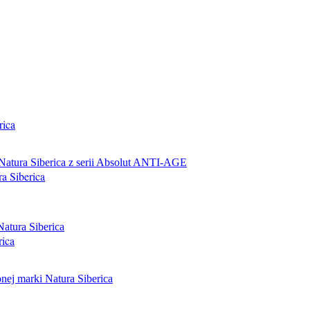
rica
a Siberica
rica