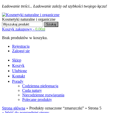
Ładowanie treści...
Ładowanie zależy od szybkości twojego łącza!
Kosmetyki naturalne i organiczne
Koszyk zakupowy -
0.00
zł
Brak produktów w koszyku.
Rejestracja
Zaloguj się
Sklep
Koszyk
Ulubione
Kontakt
Porady
Codzienna pielęgnacja
Cuda natury
Niecodzienne rozwiązania
Polecane produkty
Strona główna
» Produkty oznaczone “zmarszczki” » Strona 5
« Wróć do poprzedniej strony