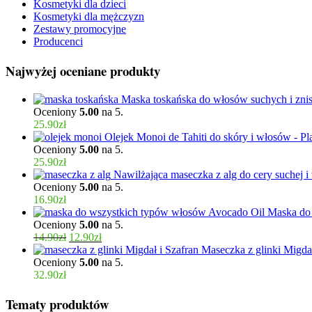
Kosmetyki dla dzieci
Kosmetyki dla mężczyzn
Zestawy promocyjne
Producenci
Najwyżej oceniane produkty
Maska toskańska do włosów suchych i znis
Oceniony
5.00
na 5.
25.90
zł
Olejek Monoi de Tahiti do skóry i włosów - Pl
Oceniony
5.00
na 5.
25.90
zł
Nawilżająca maseczka z alg do cery suchej i
Oceniony
5.00
na 5.
16.90
zł
Maska do 
Oceniony
5.00
na 5.
14.90
zł
12.90
zł
Maseczka z glinki Migdał
Oceniony
5.00
na 5.
32.90
zł
Tematy produktów