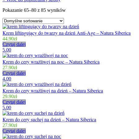
Pokazanie 65–80 z 85 wyników
Krem liftingujący do twarzy na dzień Anti-Age – Natura Siberica
44.90
zł
Czytaj dalej
5.00
Krem do cery wrażliwej na noc – Natura Siberica
27.90
zł
Czytaj dalej
4.00
Krem do cery wrażliwej na dzień – Natura Siberica
29.90
zł
Czytaj dalej
5.00
Krem do cery suchej na dzień – Natura Siberica
27.90
zł
Czytaj dalej