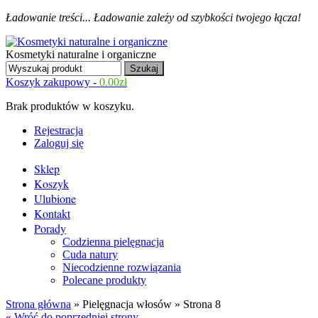
Ładowanie treści...
Ładowanie zależy od szybkości twojego łącza!
Kosmetyki naturalne i organiczne
Koszyk zakupowy -
0.00
zł
Brak produktów w koszyku.
Rejestracja
Zaloguj się
Sklep
Koszyk
Ulubione
Kontakt
Porady
Codzienna pielęgnacja
Cuda natury
Niecodzienne rozwiązania
Polecane produkty
Strona główna
» Pielęgnacja włosów » Strona 8
« Wróć do poprzedniej strony