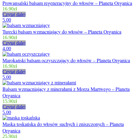
Prowansalski balsam regeneracyjny do włosów – Planeta Organica
16.90
zł
Czytaj dalej
5.00
Turecki balsam wzmacniający do włosów – Planeta Organica
16.90
zł
Czytaj dalej
4.00
Marokański balsam oczyszczający do włosów – Planeta Organica
16.90
zł
Czytaj dalej
5.00
Balsam wzmacniający z minerałami z Morza Martwego – Planeta
Organica
15.90
zł
Czytaj dalej
5.00
Maska toskańska do włosów suchych i zniszczonych – Planeta
Organica
25.90
zł