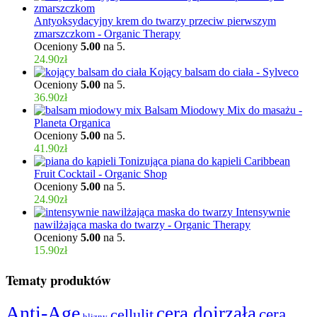
Antyoksydacyjny krem do twarzy przeciw pierwszym
zmarszczkom - Organic Therapy
Oceniony
5.00
na 5.
24.90
zł
Kojący balsam do ciała - Sylveco
Oceniony
5.00
na 5.
36.90
zł
Balsam Miodowy Mix do masażu -
Planeta Organica
Oceniony
5.00
na 5.
41.90
zł
Tonizująca piana do kąpieli Caribbean
Fruit Cocktail - Organic Shop
Oceniony
5.00
na 5.
24.90
zł
Intensywnie
nawilżająca maska do twarzy - Organic Therapy
Oceniony
5.00
na 5.
15.90
zł
Tematy produktów
Anti-Age
cera dojrzała
cera
cellulit