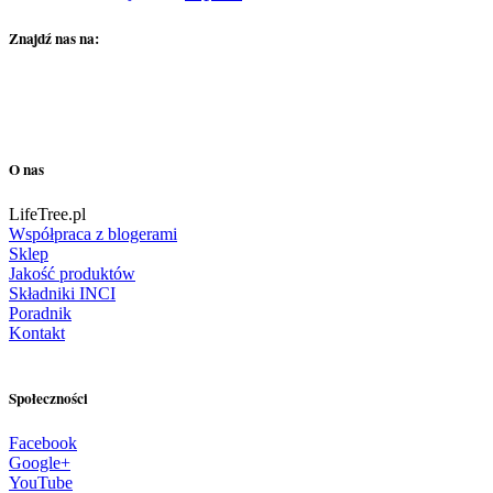
Znajdź nas na:
O nas
LifeTree.pl
Współpraca z blogerami
Sklep
Jakość produktów
Składniki INCI
Poradnik
Kontakt
Społeczności
Facebook
Google+
YouTube