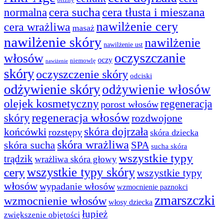
blizny
cera sucha
cera tłusta i mieszana
normalna
nawilżenie cery
cera wrażliwa
masaż
nawilżenie skóry
nawilżenie
nawilżenie ust
oczyszczanie
włosów
oczy
niemowlę
nawiżenie
skóry
oczyszczenie skóry
odciski
odżywienie skóry
odżywienie włosów
olejek kosmetyczny
regeneracja
porost włosów
regeneracja włosów
skóry
rozdwojone
skóra dojrzała
końcówki
rozstępy
skóra dziecka
skóra wrażliwa
skóra sucha
SPA
sucha skóra
wszystkie typy
trądzik
wrażliwa skóra głowy
wszystkie typy skóry
cery
wszystkie typy
włosów
wypadanie włosów
wzmocnienie paznokci
zmarszczki
wzmocnienie włosów
włosy dziecka
łupież
zwiększenie objętości