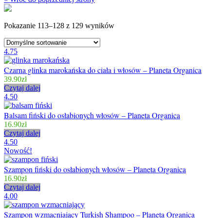
Pokazanie 113–128 z 129 wyników
4.75
Czarna glinka marokańska do ciała i włosów – Planeta Organica
39.90
zł
Czytaj dalej
4.50
Balsam fiński do osłabionych włosów – Planeta Organica
16.90
zł
Czytaj dalej
4.50
Nowość!
Szampon fiński do osłabionych włosów – Planeta Organica
16.90
zł
Czytaj dalej
4.00
Szampon wzmacniający Turkish Shampoo – Planeta Organica