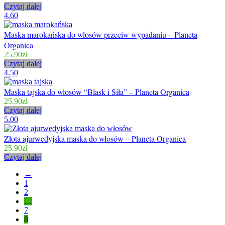
Czytaj dalej
4.60
Maska marokańska do włosów przeciw wypadaniu – Planeta
Organica
25.90
zł
Czytaj dalej
4.50
Maska tajska do włosów “Blask i Siła” – Planeta Organica
25.90
zł
Czytaj dalej
5.00
Złota ajurwedyjska maska do włosów – Planeta Organica
25.90
zł
Czytaj dalej
←
1
2
…
7
8