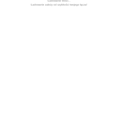
Ładowanie treści...
Ładowanie zależy od szybkości twojego łącza!
ŁAGODZĄCY TONIK
ANTYOKSYDACYJNY –
CLOCHEE
54.90
zł
Czytaj dalej