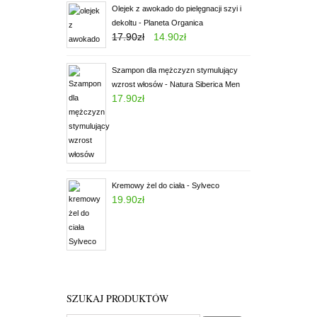
Olejek z awokado do pielęgnacji szyi i
dekoltu - Planeta Organica
17.90
zł
14.90
zł
Oceniony
5.00
na 5.
Szampon dla mężczyzn stymulujący
wzrost włosów - Natura Siberica Men
17.90
zł
Oceniony
5.00
na 5.
Kremowy żel do ciała - Sylveco
19.90
zł
Oceniony
5.00
na 5.
SZUKAJ PRODUKTÓW