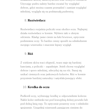
Używając pudru należy bardzo uważać by wyglądać
dobrze, gdyż można czasem przesadzić i zamiast wyglądać
młodziej, wygląda się na podstarzałą pudernicę.
Rozświetlacz
Rozświetlacz rozjaśnia policzki oraz okolice oczu. Najlepiej
działa rozświetlacz w kremie. Wybierz taki o złotym
odcieniu. Kładąc jasne cienie na łuki brwiowe, optycznie
podniesiesz oczy. To bardzo cenny sposób na odmłodzenie
swojego wizerunku i znacznie lepszy wygląd.
Róż
Z wiekiem skóra traci objętość, twarz staje się bardziej
kanciasta, a policzki – zapadnięte. Jeżeli chcesz wyglądać
dobrze i sporo młodziej, zdecyduj się na róż. Staraj się
unikać ciemnych oraz jaskrawych kolorów. Róż w kremie
przyniesie bardziej naturalny i satysfakcjonujący efekt.
Kredka do oczu
Podkreśl oczy, wybierając kredkę w odpowiednim kolorze.
Nałóż kolor niebieski tuż pod krawędzią dolnej powieki lub
pod dolną linią rzęs. To optycznie poszerzy oczy i odmłodzi
spojrzenie. Uzupełnij wizerunek pasującym cieniem do