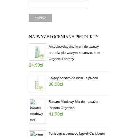
NAJWYŻEJ OCENIANE PRODUKTY
Antyoksydacyjny krem do twarzy
przeciw pierwszym zmarszczkom -
Organic Therapy
24.90
zł
Oceniony
5.00
na 5.
Kojący balsam do ciała - Sylveco
36.90
zł
Oceniony
5.00
na 5.
Balsam Miodowy Mix do masażu -
Planeta Organica
41.90
zł
Oceniony
5.00
na 5.
Tonizująca piana do kąpieli Caribbean