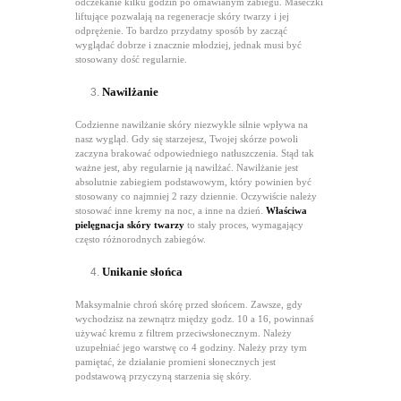
odczekanie kilku godzin po omawianym zabiegu. Maseczki
liftujące pozwalają na regeneracje skóry twarzy i jej
odprężenie. To bardzo przydatny sposób by zacząć
wyglądać dobrze i znacznie młodziej, jednak musi być
stosowany dość regularnie.
Nawilżanie
Codzienne nawilżanie skóry niezwykle silnie wpływa na
nasz wygląd. Gdy się starzejesz, Twojej skórze powoli
zaczyna brakować odpowiedniego natłuszczenia. Stąd tak
ważne jest, aby regularnie ją nawilżać. Nawilżanie jest
absolutnie zabiegiem podstawowym, który powinien być
stosowany co najmniej 2 razy dziennie. Oczywiście należy
stosować inne kremy na noc, a inne na dzień.
Właściwa
pielęgnacja skóry twarzy
to stały proces, wymagający
często różnorodnych zabiegów.
Unikanie słońca
Maksymalnie chroń skórę przed słońcem. Zawsze, gdy
wychodzisz na zewnątrz między godz. 10 a 16, powinnaś
używać kremu z filtrem przeciwsłonecznym. Należy
uzupełniać jego warstwę co 4 godziny. Należy przy tym
pamiętać, że działanie promieni słonecznych jest
podstawową przyczyną starzenia się skóry.