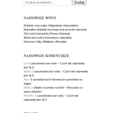
Szukaj
NAJNOWSZE WPISY
Rokitnik zwyczajny (Hippophae rhamnoides)
Naturalne składniki kosmetyczne przeciw starzeniu
Żeń-szeń koreański (Panax Ginseng)
Wosk pszczeli w kosmetyce naturalnej
Nostrzyk żółty (Melilotus officinalis)
NAJNOWSZE KOMENTARZE
Lol
o
Laurylosiarczan sodu – Czym tak naprawdę
jest SLS
Basia
o
Laurylosiarczan sodu – Czym tak naprawdę
jest SLS
Ala
o
5 sprawdzonych domowych sposobów na
wągry
Birbis
o
Olejek rycynowy na brwi – Wszystko co
warto wiedzieć
Pawelec
o
Laurylosiarczan sodu – Czym tak
naprawdę jest SLS