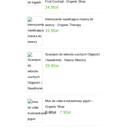
Fruit Cocktail - Organic Shop
24.90
zł
Oceniony
5.00
na 5.
Intensywnie nawilżająca maska do
twarzy - Organic Therapy
15.90
zł
Oceniony
5.00
na 5.
Szampon do włosów suchych Objętość
i Nawilżenie - Natura Siberica
29.90
zł
Oceniony
5.00
na 5.
Mus do ciała truskawkowy jogurt –
Organic Shop
8.90
zł
7.90
zł
Oceniony
5.00
na 5.