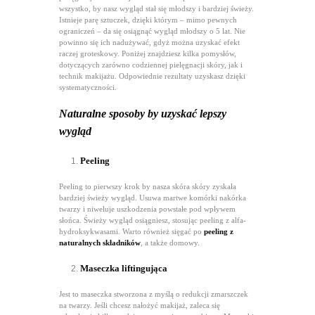
wszystko, by nasz wygląd stał się młodszy i bardziej świeży.
Istnieje parę sztuczek, dzięki którym – mimo pewnych
ograniczeń – da się osiągnąć wygląd młodszy o 5 lat. Nie
powinno się ich nadużywać, gdyż można uzyskać efekt
raczej groteskowy. Poniżej znajdziesz kilka pomysłów,
dotyczących zarówno codziennej pielęgnacji skóry, jak i
technik makijażu. Odpowiednie rezultaty uzyskasz dzięki
systematyczności.
Naturalne sposoby by uzyskać lepszy
wygląd
Peeling
Peeling to pierwszy krok by nasza skóra skóry zyskała
bardziej świeży wygląd. Usuwa martwe komórki nakórka
twarzy i niweluje uszkodzenia powstałe pod wpływem
słońca. Świeży wygląd osiągniesz, stosując peeling z alfa-
hydroksykwasami. Warto również sięgać po
peeling z
naturalnych składników
, a także domowy.
Maseczka liftingująca
Jest to maseczka stworzona z myślą o redukcji zmarszczek
na twarzy. Jeśli chcesz nałożyć makijaż, zaleca się