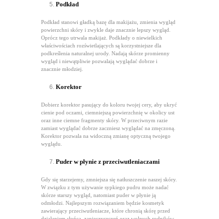
Podkład
Podkład stanowi gładką bazę dla makijażu, zmienia wygląd
powierzchni skóry i zwykle daje znacznie lepszy wygląd.
Oprócz tego utrwala makijaż. Podkłady o niewielkich
właściwościach rozświetlających są korzystniejsze dla
podkreślenia naturalnej urody. Nadają skórze promienny
wygląd i niewątpliwie pozwalają wyglądać dobrze i
znacznie młodziej.
Korektor
Dobierz korektor pasujący do koloru twojej cery, aby ukryć
cienie pod oczami, ciemniejszą powierzchnię w okolicy ust
oraz inne ciemne fragmenty skóry. W przeciwnym razie
zamiast wyglądać dobrze zaczniesz wyglądać na zmęczoną.
Korektor pozwala na widoczną zmianę optyczną twojego
wyglądu.
Puder w płynie z przeciwutleniaczami
Gdy się starzejemy, zmniejsza się natłuszczenie naszej skóry.
W związku z tym używanie sypkiego pudru może nadać
skórze starszy wygląd, natomiast puder w płynie ją
odmłodzi. Najlepszym rozwiązaniem będzie kosmetyk
zawierający przeciwutleniacze, które chronią skórę przed
działaniem słońca, zanieczyszczeń oraz wolnych rodników.