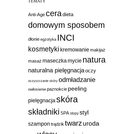
TEMATY
cera
dieta
Anti-Age
domowym sposobem
INCI
dłonie
egzotyka
kosmetyki
kremowanie
makijaż
natura
mycie
maseczka
masaż
naturalna pielęgnacja
oczy
odmładzanie
oczyszczanie skóry
peeling
paznokcie
owłosienie
skóra
pielęgnacja
składniki
styl
SPA
stopy
twarz
uroda
szampon
trądzik