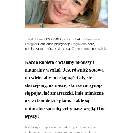
Tekst dodano
12/03/2014
przez
Fribake
/ Zawarto w
kategorii
Codzienna pielęgnacja
i tagowano
cera
,
odmładzanie
,
skóra
,
styl
,
uroda
. Odznaczenie
permalink
.
Każda kobieta chciałaby młodszy i
naturalny wygląd. Jest również gotowa
na wiele, aby to osiągnąć. Gdy się
starzejemy, na naszej skórze zaczynają
się pojawiać zmarszczki, linie mimiczne
oraz ciemniejsze plamy. Jakie są
naturalne sposoby żeby nasz wygląd był
lepszy?
Nie da się cofnąć czasu, jednak dzięki odpowiedniej
pielęgnacji oraz makijażowi można zapewnić skórze